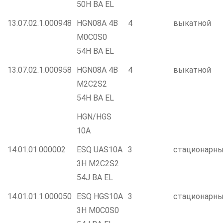
50H BA EL
13.07.02.1.000948
HGN08A 4B
4
выкатной
M0C0S0
54H BA EL
13.07.02.1.000958
HGN08A 4B
4
выкатной
M2C2S2
54H BA EL
HGN/HGS
10А
14.01.01.000002
ESQ UAS10A
3
стационарн
3H M2C2S2
54J BA EL
14.01.01.1.000050
ESQ HGS10A
3
стационарн
3H M0C0S0