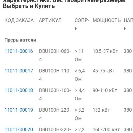
Характеристики: Вес Габаритные размеры
Выбрать и Купить
КОД ЗАКАЗА
АРТИКУЛ
СОПР-
МОЩНОСТЬ
НАП
Е
Е
Прерыватели
11011-00016
DBU100H-060-
> 11
18.5-37 кВт
380
4
Ом
11011-00017
DBU100H-110-
> 6,4
45-75 кВт
380
4
Ом
11011-00018
DBU100H-160-
> 4,4
90-110 кВт
380
4
Ом
11011-00019
DBU100H-220-
> 3,2
132 кВт
380
4
Ом
11011-00020
DBU100H-320-
> 2,2
160-200 кВт
380