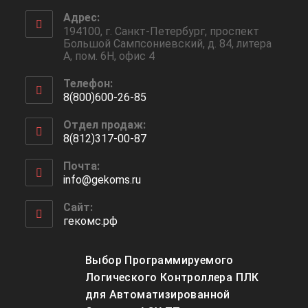
Адрес:
194100, г. Санкт-Петербург, проспект
Большой Сампсониевский, д. 84, литера
А, пом. 6Н, офис 4
Телефон:
8(800)600-26-85
Отдел продаж:
8(812)317-00-87
Почта:
info@gekoms.ru
Сайт:
гекомс.рф
Выбор Программируемого
Логического Контроллера ПЛК
для Автоматизированной