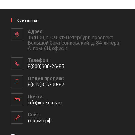
Контакты
Адрес:
194100, г. Санкт-Петербург, проспект
Большой Сампсониевский, д. 84, литера
А, пом. 6Н, офис 4
Телефон:
8(800)600-26-85
Отдел продаж:
8(812)317-00-87
Почта:
info@gekoms.ru
Сайт:
гекомс.рф