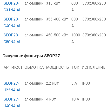
SEOP28-
алюминий
315 кВт
600
370x380x230
C31N4-AL
А
SEOP28-
алюминий
355-400 кВт
800
370x380x230
C40N4-AL
А
SEOP28-
алюминий
450-500 кВт
1000
370x380x230
C50N4-AL
А
Синусные фильтры SEOP27
АРТИКУЛ
ОБМОТКА
МОЩНОСТЬ
ТОК
ИСПОЛЕНИЕ
SEOP27-
алюминий
2,2 кВт
5 А
IP00
U22N4-AL
SEOP27-
алюминий
4 кВт
10 А
IP00
U40N4-AL