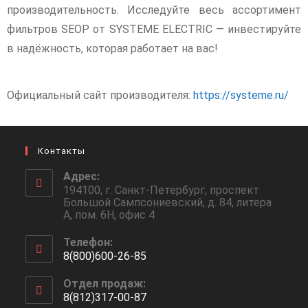
производительность. Исследуйте весь ассортимент
фильтров SEOP от SYSTEME ELECTRIC — инвестируйте
в надёжность, которая работает на вас!
Официальный сайт производителя:
https://systeme.ru/
Контакты
Адрес:
194100, г. Санкт-Петербург, проспект
Большой Сампсониевский, д. 84, литера
А, пом. 6Н, офис 4
Телефон:
8(800)600-26-85
Отдел продаж:
8(812)317-00-87