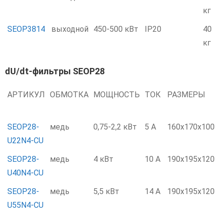
кг
SEOP3814
выходной
450-500 кВт
IP20
40
кг
dU/dt-фильтры SEOP28
АРТИКУЛ
ОБМОТКА
МОЩНОСТЬ
ТОК
РАЗМЕРЫ
SEOP28-
медь
0,75-2,2 кВт
5 А
160x170x100
U22N4-CU
SEOP28-
медь
4 кВт
10 А
190x195x120
U40N4-CU
SEOP28-
медь
5,5 кВт
14 А
190x195x120
U55N4-CU