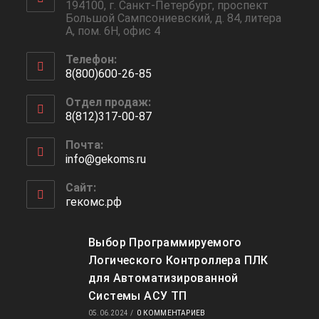
194100, г. Санкт-Петербург, проспект
Большой Сампсониевский, д. 84, литера
А, пом. 6Н, офис 4
Телефон:
8(800)600-26-85
Отдел продаж:
8(812)317-00-87
Почта:
info@gekoms.ru
Сайт:
гекомс.рф
Выбор Программируемого
Логического Контроллера ПЛК
для Автоматизированной
Системы АСУ ТП
05.06.2024
/
0 КОММЕНТАРИЕВ