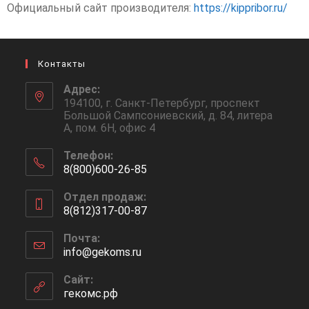
Официальный сайт производителя:
https://kippribor.ru/
Контакты
Адрес:
194100, г. Санкт-Петербург, проспект
Большой Сампсониевский, д. 84, литера
А, пом. 6Н, офис 4
Телефон:
8(800)600-26-85
Отдел продаж:
8(812)317-00-87
Почта:
info@gekoms.ru
Сайт:
гекомс.рф