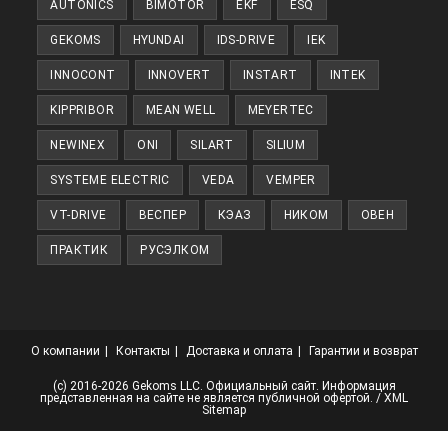
AUTONICS
BIMOTOR
EKF
ESQ
GEKOMS
HYUNDAI
IDS-DRIVE
IEK
INNOCONT
INNOVERT
INSTART
INTEK
KIPPRIBOR
MEAN WELL
MEYERTEC
NEWINEX
ONI
SILART
SILIUM
SYSTEME ELECTRIC
VEDA
VEMPER
VT-DRIVE
ВЕСПЕР
КЭАЗ
НИКОМ
ОВЕН
ПРАКТИК
РУСЭЛКОМ
О компании
Контакты
Доставка и оплата
Гарантии и возврат
(с) 2016-2026 Gekoms LLC. Официальный сайт. Информация
представленная на сайте не является публичной офертой. /
XML
Sitemap