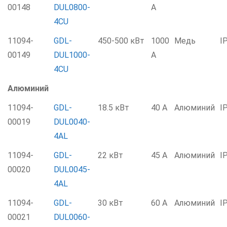
00148
DUL0800-
А
4CU
11094-
GDL-
450-500 кВт
1000
Медь
I
00149
DUL1000-
А
4CU
Алюминий
11094-
GDL-
18.5 кВт
40 А
Алюминий
I
00019
DUL0040-
4AL
11094-
GDL-
22 кВт
45 А
Алюминий
I
00020
DUL0045-
4AL
11094-
GDL-
30 кВт
60 А
Алюминий
I
00021
DUL0060-