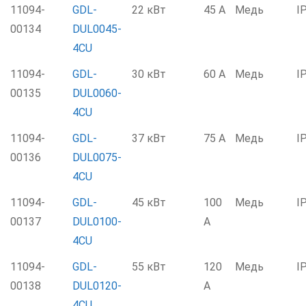
11094-
GDL-
22 кВт
45 А
Медь
I
00134
DUL0045-
4CU
11094-
GDL-
30 кВт
60 А
Медь
I
00135
DUL0060-
4CU
11094-
GDL-
37 кВт
75 А
Медь
I
00136
DUL0075-
4CU
11094-
GDL-
45 кВт
100
Медь
I
00137
DUL0100-
А
4CU
11094-
GDL-
55 кВт
120
Медь
I
00138
DUL0120-
А
4CU