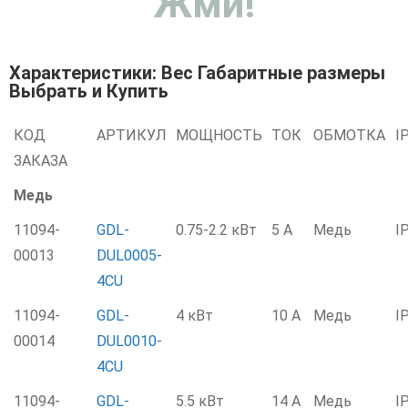
Жми!
Характеристики: Вес Габаритные размеры
Выбрать и Купить
КОД
АРТИКУЛ
МОЩНОСТЬ
ТОК
ОБМОТКА
I
ЗАКАЗА
Медь
11094-
GDL-
0.75-2.2 кВт
5 А
Медь
I
00013
DUL0005-
4CU
11094-
GDL-
4 кВт
10 А
Медь
I
00014
DUL0010-
4CU
11094-
GDL-
5.5 кВт
14 А
Медь
I