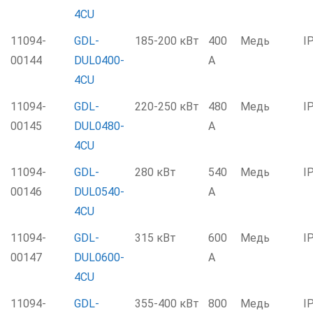
4CU
11094-
GDL-
185-200 кВт
400
Медь
I
00144
DUL0400-
А
4CU
11094-
GDL-
220-250 кВт
480
Медь
I
00145
DUL0480-
А
4CU
11094-
GDL-
280 кВт
540
Медь
I
00146
DUL0540-
А
4CU
11094-
GDL-
315 кВт
600
Медь
I
00147
DUL0600-
А
4CU
11094-
GDL-
355-400 кВт
800
Медь
I