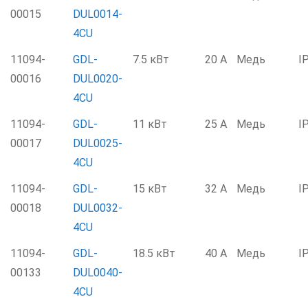
00015
DUL0014-
4CU
11094-
GDL-
7.5 кВт
20 А
Медь
I
00016
DUL0020-
4CU
11094-
GDL-
11 кВт
25 А
Медь
I
00017
DUL0025-
4CU
11094-
GDL-
15 кВт
32 А
Медь
I
00018
DUL0032-
4CU
11094-
GDL-
18.5 кВт
40 А
Медь
I
00133
DUL0040-
4CU