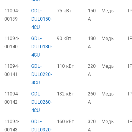
11094-
GDL-
75 кВт
150
Медь
I
00139
DUL0150-
А
4CU
11094-
GDL-
90 кВт
180
Медь
I
00140
DUL0180-
А
4CU
11094-
GDL-
110 кВт
220
Медь
I
00141
DUL0220-
А
4CU
11094-
GDL-
132 кВт
260
Медь
I
00142
DUL0260-
А
4CU
11094-
GDL-
160 кВт
320
Медь
I
00143
DUL0320-
А