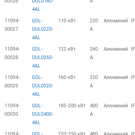
00026
DUL0180-
А
4AL
11094-
GDL-
110 кВт
220
Алюминий
I
00027
DUL0220-
А
4AL
11094-
GDL-
132 кВт
260
Алюминий
I
00028
DUL0260-
А
4AL
11094-
GDL-
160 кВт
320
Алюминий
I
00029
DUL0320-
А
4AL
11094-
GDL-
185-200 кВт
400
Алюминий
I
00030
DUL0400-
А
4AL
11094-
GDL-
220-250 кВт
480
Алюминий
I