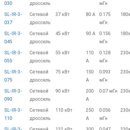
030
дроссель
мГн
SL-IR-3-
Сетевой
37 кВт
80 А
0.175
180
037
дроссель
мГн
SL-IR-3-
Сетевой
45 кВт
90 А
0.156
180
045
дроссель
мГн
SL-IR-3-
Сетевой
55 кВт
110
0.128
230
055
дроссель
А
мГн
SL-IR-3-
Сетевой
75 кВт
150
0.093
230
075
дроссель
А
мГн
SL-IR-3-
Сетевой
90 кВт
200
0.07 мГн
230
090
дроссель
А
SL-IR-3-
Сетевой
110 кВт
250
0.056
230
110
дроссель
А
мГн
SL-IR-3-
Сетевой
132 кВт
300
0.047
230