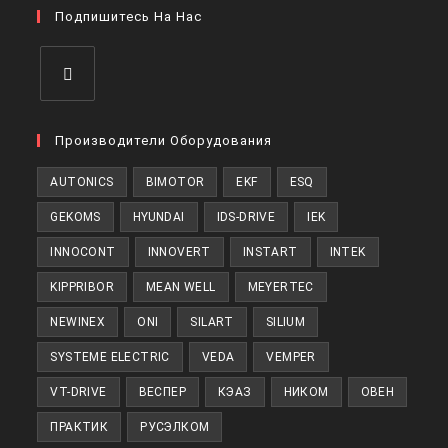
Подпишитесь На Нас
Производители Оборудования
AUTONICS
BIMOTOR
EKF
ESQ
GEKOMS
HYUNDAI
IDS-DRIVE
IEK
INNOCONT
INNOVERT
INSTART
INTEK
KIPPRIBOR
MEAN WELL
MEYERTEC
NEWINEX
ONI
SILART
SILIUM
SYSTEME ELECTRIC
VEDA
VEMPER
VT-DRIVE
ВЕСПЕР
КЭАЗ
НИКОМ
ОВЕН
ПРАКТИК
РУСЭЛКОМ