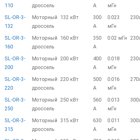
110
дроссель
А
мГн
SL-OR-3-
Моторный
132 кВт
300
0.023
230
132
дроссель
А
мГн
SL-OR-3-
Моторный
160 кВт
350
0.02 мГн
230
160
дроссель
А
SL-OR-3-
Моторный
200 кВт
400
0.018
230
200
дроссель
А
мГн
SL-OR-3-
Моторный
220 кВт
500
0.016
270
220
дроссель
А
мГн
SL-OR-3-
Моторный
250 кВт
560
0.013
300
250
дроссель
А
мГн
SL-OR-3-
Моторный
315 кВт
630
0.011
300
315
дроссель
А
мГн