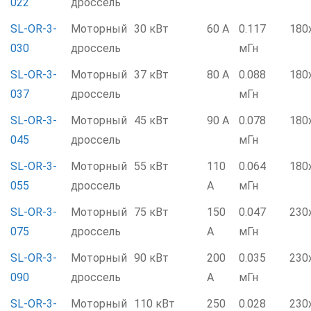
022
дроссель
SL-OR-3-
Моторный
30 кВт
60 А
0.117
180
030
дроссель
мГн
SL-OR-3-
Моторный
37 кВт
80 А
0.088
180
037
дроссель
мГн
SL-OR-3-
Моторный
45 кВт
90 А
0.078
180
045
дроссель
мГн
SL-OR-3-
Моторный
55 кВт
110
0.064
180
055
дроссель
А
мГн
SL-OR-3-
Моторный
75 кВт
150
0.047
230
075
дроссель
А
мГн
SL-OR-3-
Моторный
90 кВт
200
0.035
230
090
дроссель
А
мГн
SL-OR-3-
Моторный
110 кВт
250
0.028
230