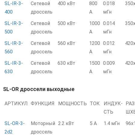
SL-IR-3-
Сетевой
400 кВт
800
0.018
350
400
дроссель
А
мГн
SL-IR-3-
Сетевой
500 кВт
1000
0.014
350
500
дроссель
А
мГн
SL-IR-3-
Сетевой
560 кВт
1200
0.012
420
560
дроссель
А
мГн
SL-IR-3-
Сетевой
630 кВт
1500
0.009
420
630
дроссель
А
мГн
SL-OR дроссели выходные
АРТИКУЛ
ФУНКЦИЯ
МОЩНОСТЬ
ТОК
ИНДУК-
РА
СТЬ
ШХ
SL-OR-3-
Моторный
2.2 кВт
5 А
1.4 мГн
96x
2d2
дроссель