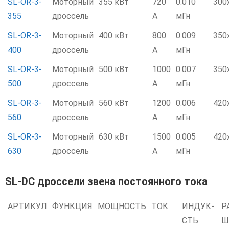
SL-OR-3-
Моторный
355 кВт
720
0.010
300
355
дроссель
А
мГн
SL-OR-3-
Моторный
400 кВт
800
0.009
350
400
дроссель
А
мГн
SL-OR-3-
Моторный
500 кВт
1000
0.007
350
500
дроссель
А
мГн
SL-OR-3-
Моторный
560 кВт
1200
0.006
420
560
дроссель
А
мГн
SL-OR-3-
Моторный
630 кВт
1500
0.005
420
630
дроссель
А
мГн
SL-DC дроссели звена постоянного тока
АРТИКУЛ
ФУНКЦИЯ
МОЩНОСТЬ
ТОК
ИНДУК-
Р
СТЬ
Ш