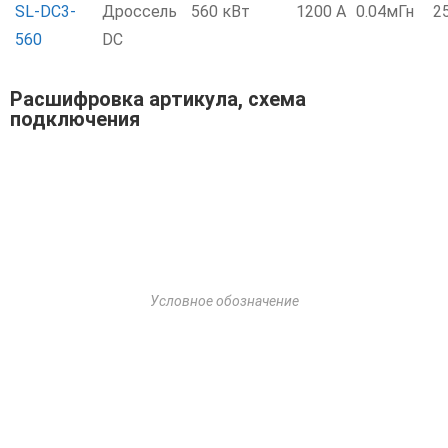
SL-DC3-
Дроссель
560 кВт
1200 А
0.04мГн
2
560
DC
Расшифровка артикула, схема
подключения
Условное обозначение