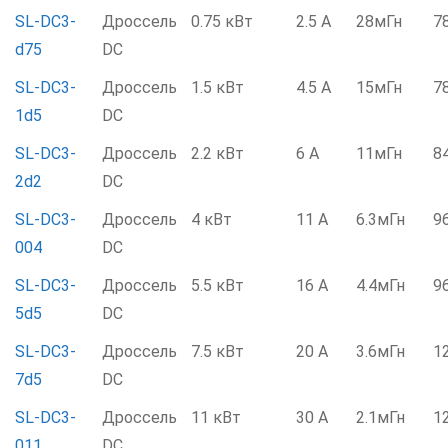
SL-DC3-
Дроссель
0.75 кВт
2.5 А
28мГн
7
d75
DC
SL-DC3-
Дроссель
1.5 кВт
4.5 А
15мГн
7
1d5
DC
SL-DC3-
Дроссель
2.2 кВт
6 А
11мГн
8
2d2
DC
SL-DC3-
Дроссель
4 кВт
11 А
6.3мГн
9
004
DC
SL-DC3-
Дроссель
5.5 кВт
16 А
4.4мГн
9
5d5
DC
SL-DC3-
Дроссель
7.5 кВт
20 А
3.6мГн
1
7d5
DC
SL-DC3-
Дроссель
11 кВт
30 А
2.1мГн
1
011
DC