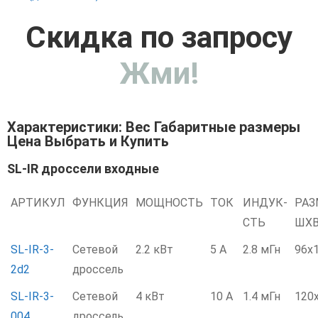
Скидка по запросу
Жми!
Характеристики: Вес Габаритные размеры
Цена Выбрать и Купить
SL-IR дроссели входные
АРТИКУЛ
ФУНКЦИЯ
МОЩНОСТЬ
ТОК
ИНДУК-
РА
СТЬ
ШХВ
SL-IR-3-
Сетевой
2.2 кВт
5 А
2.8 мГн
96x
2d2
дроссель
SL-IR-3-
Сетевой
4 кВт
10 А
1.4 мГн
120
004
дроссель