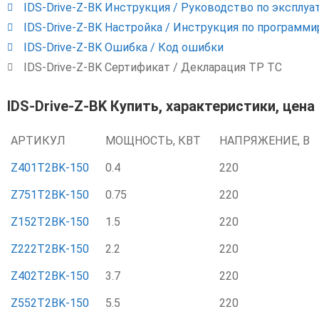
IDS-Drive-Z-BK Инструкция / Руководство по эксплуа
IDS-Drive-Z-BK Настройка / Инструкция по программ
IDS-Drive-Z-BK Ошибка / Код ошибки
IDS-Drive-Z-BK Сертификат / Декларация ТР ТС
IDS-Drive-Z-BK Купить, характеристики, цена
АРТИКУЛ
МОЩНОСТЬ, КВТ
НАПРЯЖЕНИЕ, В
Z401T2BK-150
0.4
220
Z751T2BK-150
0.75
220
Z152T2BK-150
1.5
220
Z222T2BK-150
2.2
220
Z402T2BK-150
3.7
220
Z552T2BK-150
5.5
220