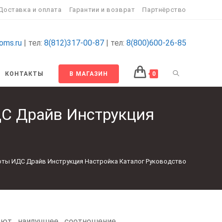
Доставка и оплата
Гарантии и возврат
Партнёрство
oms.ru
| тел:
8(812)317-00-87
| тел:
8(800)600-26-85
КОНТАКТЫ
В МАГАЗИН
0
ДС Драйв Инструкция
тоты ИДС Драйв Инструкция Настройка Каталог Руководство
еют наилучшее соотношение