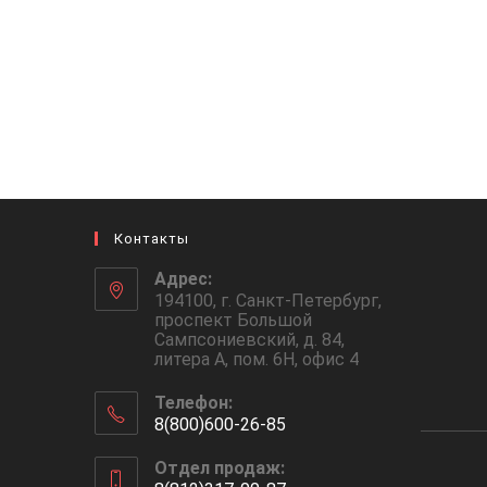
Контакты
Адрес:
194100, г. Санкт-Петербург,
проспект Большой
Сампсониевский, д. 84,
литера А, пом. 6Н, офис 4
Телефон:
8(800)600-26-85
Отдел продаж: