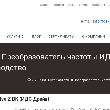
Конфиденциальность
Личный кабинет
e-mail:
info@gek
УСЛУГИ
БЛОГ
СЕРТИФИКАТЫ
О КОМПАНИИ
ый Преобразователь частоты И
водство
/
Z BK IDS Drive Частотный Преобразователь час
ve Z BK (ИДС Драйв)
Преобразователи частоты IDS Drive Z BK им