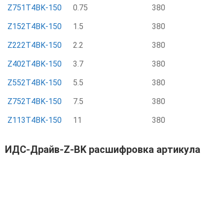
Z751T4BK-150
0.75
380
Z152T4BK-150
1.5
380
Z222T4BK-150
2.2
380
Z402T4BK-150
3.7
380
Z552T4BK-150
5.5
380
Z752T4BK-150
7.5
380
Z113T4BK-150
11
380
ИДС-Драйв-Z-BK расшифровка артикула