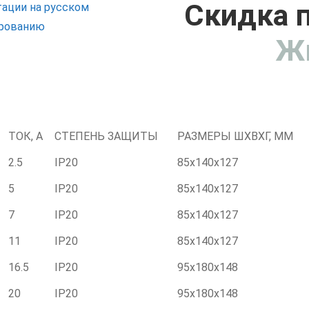
Скидка п
тации на русском
ированию
Ж
ТОК, А
СТЕПЕНЬ ЗАЩИТЫ
РАЗМЕРЫ ШXВXГ, ММ
2.5
IP20
85х140х127
5
IP20
85х140х127
7
IP20
85х140х127
11
IP20
85х140х127
16.5
IP20
95х180х148
20
IP20
95х180х148