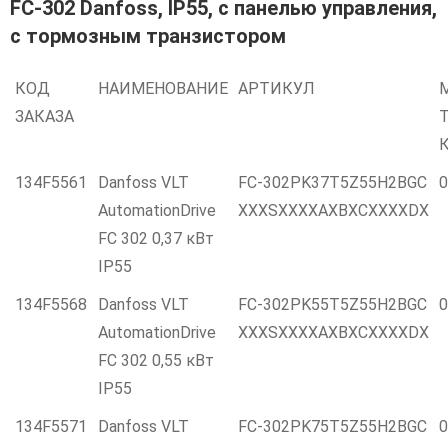
FC-302 Danfoss, IP55, с панелью управления,
c тормозным транзистором
КОД
НАИМЕНОВАНИЕ
АРТИКУЛ
ЗАКАЗА
Т
134F5561
Danfoss VLT
FC-302PK37T5Z55H2BGC
0
AutomationDrive
XXXSXXXXAXBXCXXXXDX
FC 302 0,37 кВт
IP55
134F5568
Danfoss VLT
FC-302PK55T5Z55H2BGC
0
AutomationDrive
XXXSXXXXAXBXCXXXXDX
FC 302 0,55 кВт
IP55
134F5571
Danfoss VLT
FC-302PK75T5Z55H2BGC
0