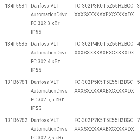
134F5581
Danfoss VLT
FC-302P3K0T5Z55H2BGC
3
AutomationDrive
XXXSXXXXAXBXCXXXXDX
FC 302 3 кВт
IP55
134F5585
Danfoss VLT
FC-302P4K0T5Z55H2BGC
4
AutomationDrive
XXXSXXXXAXBXCXXXXDX
FC 302 4 кВт
IP55
131B6781
Danfoss VLT
FC-302P5K5T5E55H2BGC
5
AutomationDrive
XXXSXXXXAXBXCXXXXDX
FC 302 5,5 кВт
IP55
131B6782
Danfoss VLT
FC-302P7K5T5E55H2BGC
7
AutomationDrive
XXXSXXXXAXBXCXXXXDX
FC 302 7,5 кВт