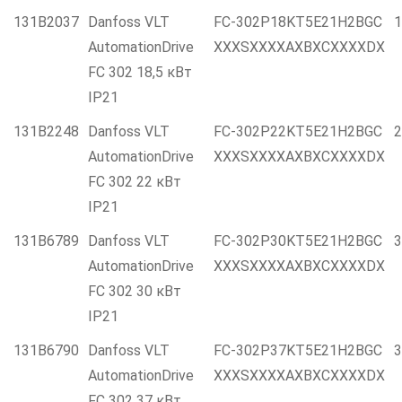
131B2037
Danfoss VLT
FC-302P18KT5E21H2BGC
1
AutomationDrive
XXXSXXXXAXBXCXXXXDX
FC 302 18,5 кВт
IP21
131B2248
Danfoss VLT
FC-302P22KT5E21H2BGC
2
AutomationDrive
XXXSXXXXAXBXCXXXXDX
FC 302 22 кВт
IP21
131B6789
Danfoss VLT
FC-302P30KT5E21H2BGC
3
AutomationDrive
XXXSXXXXAXBXCXXXXDX
FC 302 30 кВт
IP21
131B6790
Danfoss VLT
FC-302P37KT5E21H2BGC
3
AutomationDrive
XXXSXXXXAXBXCXXXXDX
FC 302 37 кВт