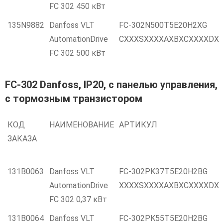
FC 302 450 кВт
135N9882
Danfoss VLT
FC-302N500T5E20H2XG
AutomationDrive
CXXXSXXXXAXBXCXXXXDX
FC 302 500 кВт
FC-302 Danfoss, IP20, с панелью управления,
c тормозным транзистором
КОД
НАИМЕНОВАНИЕ
АРТИКУЛ
ЗАКАЗА
131B0063
Danfoss VLT
FC-302PK37T5E20H2BG
AutomationDrive
XXXXSXXXXAXBXCXXXXDX
FC 302 0,37 кВт
131B0064
Danfoss VLT
FC-302PK55T5E20H2BG