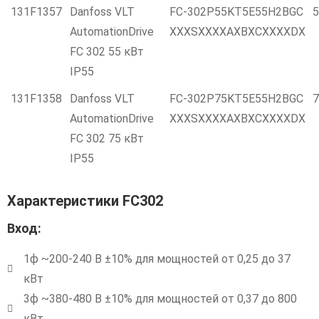
131F1357
Danfoss VLT
FC-302P55KT5E55H2BGC
5
AutomationDrive
XXXSXXXXAXBXCXXXXDX
FC 302 55 кВт
IP55
131F1358
Danfoss VLT
FC-302P75KT5E55H2BGC
7
AutomationDrive
XXXSXXXXAXBXCXXXXDX
FC 302 75 кВт
IP55
Характеристики FC302
Вход:
1ф ~200-240 В ±10% для мощностей от 0,25 до 37
кВт
3ф ~380-480 В ±10% для мощностей от 0,37 до 800
кВт