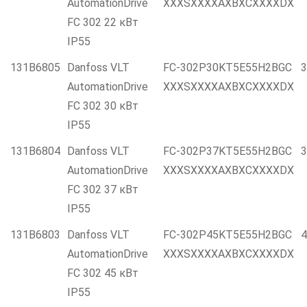
AutomationDrive
XXXSXXXXAXBXCXXXXDX
FC 302 22 кВт
IP55
131B6805
Danfoss VLT
FC-302P30KT5E55H2BGC
3
AutomationDrive
XXXSXXXXAXBXCXXXXDX
FC 302 30 кВт
IP55
131B6804
Danfoss VLT
FC-302P37KT5E55H2BGC
3
AutomationDrive
XXXSXXXXAXBXCXXXXDX
FC 302 37 кВт
IP55
131B6803
Danfoss VLT
FC-302P45KT5E55H2BGC
4
AutomationDrive
XXXSXXXXAXBXCXXXXDX
FC 302 45 кВт
IP55