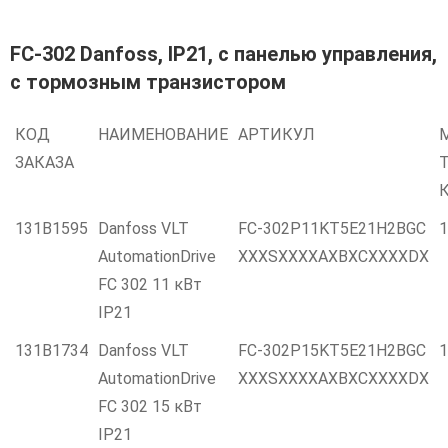
FC-302 Danfoss, IP21, с панелью управления,
c тормозным транзистором
КОД
НАИМЕНОВАНИЕ
АРТИКУЛ
ЗАКАЗА
Т
131B1595
Danfoss VLT
FC-302P11KT5E21H2BGC
1
AutomationDrive
XXXSXXXXAXBXCXXXXDX
FC 302 11 кВт
IP21
131B1734
Danfoss VLT
FC-302P15KT5E21H2BGC
1
AutomationDrive
XXXSXXXXAXBXCXXXXDX
FC 302 15 кВт
IP21