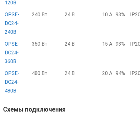
120B
OPSE-
240 Вт
24 В
10 А
93%
IP2
DC24-
240B
OPSE-
360 Вт
24 В
15 А
93%
IP2
DC24-
360B
OPSE-
480 Вт
24 В
20 А
94%
IP2
DC24-
480B
Схемы подключения