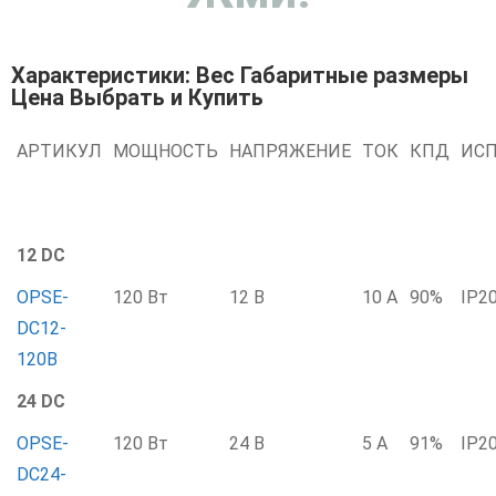
Характеристики: Вес Габаритные размеры
Цена Выбрать и Купить
АРТИКУЛ
МОЩНОСТЬ
НАПРЯЖЕНИЕ
ТОК
КПД
ИС
12 DC
OPSE-
120 Вт
12 В
10 А
90%
IP2
DC12-
120B
24 DC
OPSE-
120 Вт
24 В
5 А
91%
IP2
DC24-