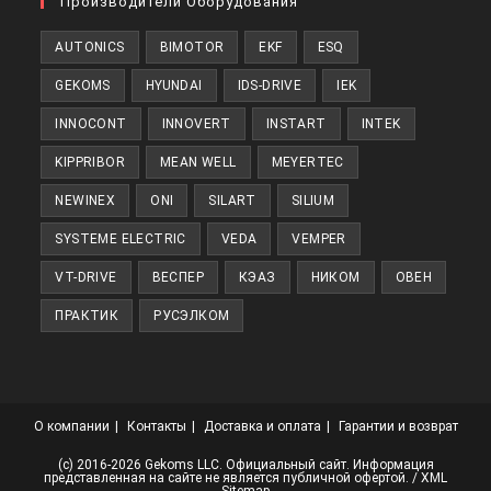
Производители Оборудования
AUTONICS
BIMOTOR
EKF
ESQ
GEKOMS
HYUNDAI
IDS-DRIVE
IEK
INNOCONT
INNOVERT
INSTART
INTEK
KIPPRIBOR
MEAN WELL
MEYERTEC
NEWINEX
ONI
SILART
SILIUM
SYSTEME ELECTRIC
VEDA
VEMPER
VT-DRIVE
ВЕСПЕР
КЭАЗ
НИКОМ
ОВЕН
ПРАКТИК
РУСЭЛКОМ
О компании
Контакты
Доставка и оплата
Гарантии и возврат
(с) 2016-2026 Gekoms LLC. Официальный сайт. Информация
представленная на сайте не является публичной офертой. /
XML
Sitemap