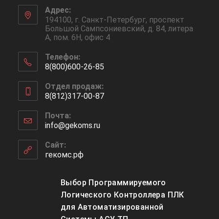
Адрес:
194100, г. Санкт-Петербург, проспект
Большой Сампсониевский, д. 84, литера
А, пом. 6Н, офис 4
Телефон:
8(800)600-26-85
Отдел продаж:
8(812)317-00-87
Почта:
info@gekoms.ru
Сайт:
гекомс.рф
Выбор Программируемого
Логического Контроллера ПЛК
для Автоматизированной