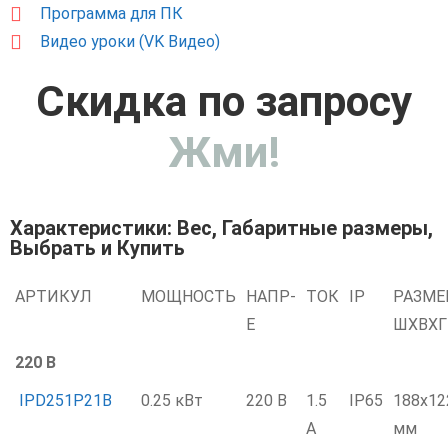
Программа для ПК
Видео уроки (VK Видео)
Скидка по запросу
Жми!
Характеристики: Вес, Габаритные размеры,
Выбрать и Купить
АРТИКУЛ
МОЩНОСТЬ
НАПР-
ТОК
IP
РАЗМ
Е
ШXВXГ
220 В
IPD251P21B
0.25 кВт
220 В
1.5
IP65
188x12
А
мм