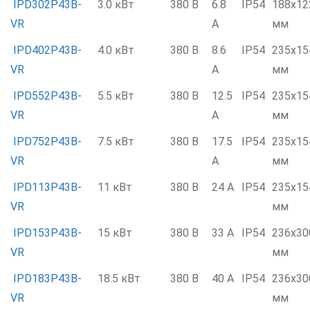
IPD302P43B-
3.0 кВт
380 В
6.8
IP54
188x12
VR
А
мм
IPD402P43B-
4.0 кВт
380 В
8.6
IP54
235x15
VR
А
мм
IPD552P43B-
5.5 кВт
380 В
12.5
IP54
235x15
VR
А
мм
IPD752P43B-
7.5 кВт
380 В
17.5
IP54
235x15
VR
А
мм
IPD113P43B-
11 кВт
380 В
24 А
IP54
235x15
VR
мм
IPD153P43B-
15 кВт
380 В
33 А
IP54
236x30
VR
мм
IPD183P43B-
18.5 кВт
380 В
40 А
IP54
236x30
VR
мм