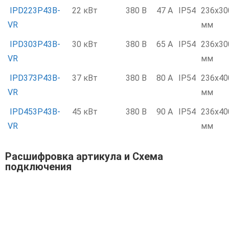
IPD223P43B-
22 кВт
380 В
47 А
IP54
236x30
VR
мм
IPD303P43B-
30 кВт
380 В
65 А
IP54
236x30
VR
мм
IPD373P43B-
37 кВт
380 В
80 А
IP54
236x40
VR
мм
IPD453P43B-
45 кВт
380 В
90 А
IP54
236x40
VR
мм
Расшифровка артикула и Схема
подключения