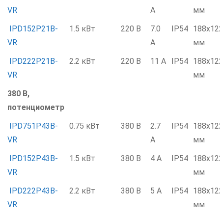
VR
А
мм
IPD152P21B-
1.5 кВт
220 В
7.0
IP54
188x12
VR
А
мм
IPD222P21B-
2.2 кВт
220 В
11 А
IP54
188x12
VR
мм
380 В,
потенциометр
IPD751P43B-
0.75 кВт
380 В
2.7
IP54
188x12
VR
А
мм
IPD152P43B-
1.5 кВт
380 В
4 А
IP54
188x12
VR
мм
IPD222P43B-
2.2 кВт
380 В
5 А
IP54
188x12
VR
мм