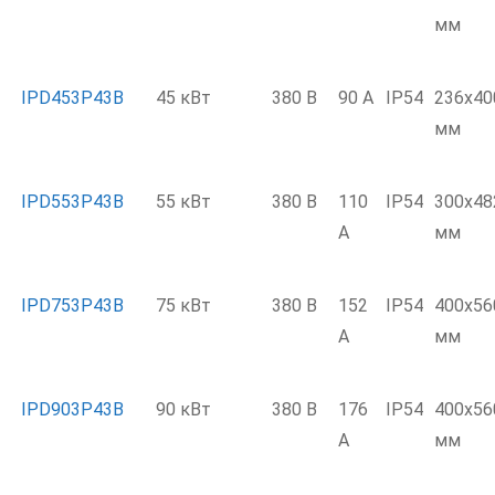
мм
IPD453P43B
45 кВт
380 В
90 А
IP54
236x40
мм
IPD553P43B
55 кВт
380 В
110
IP54
300x48
А
мм
IPD753P43B
75 кВт
380 В
152
IP54
400x56
А
мм
IPD903P43B
90 кВт
380 В
176
IP54
400x56
А
мм