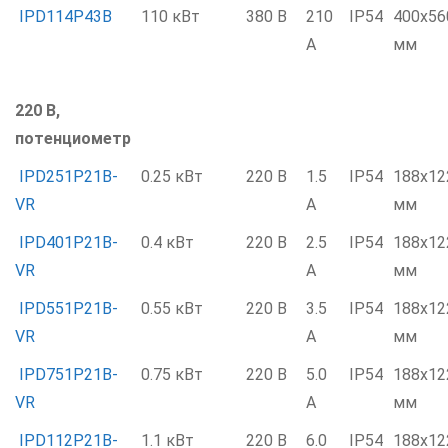
IPD114P43B
110 кВт
380 В
210
IP54
400x56
А
мм
220 В,
потенциометр
IPD251P21B-
0.25 кВт
220 В
1.5
IP54
188x12
VR
А
мм
IPD401P21B-
0.4 кВт
220 В
2.5
IP54
188x12
VR
А
мм
IPD551P21B-
0.55 кВт
220 В
3.5
IP54
188x12
VR
А
мм
IPD751P21B-
0.75 кВт
220 В
5.0
IP54
188x12
VR
А
мм
IPD112P21B-
1.1 кВт
220 В
6.0
IP54
188x12