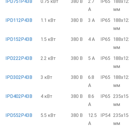
IPD751P43B
0.75 кВт
380 В
2.7
IP65
188x12
А
мм
IPD112P43B
1.1 кВт
380 В
3 А
IP65
188x12
мм
IPD152P43B
1.5 кВт
380 В
4 А
IP65
188x12
мм
IPD222P43B
2.2 кВт
380 В
5 А
IP65
188x12
мм
IPD302P43B
3 кВт
380 В
6.8
IP65
188x12
А
мм
IPD402P43B
4 кВт
380 В
8.6
IP65
235x15
А
мм
IPD552P43B
5.5 кВт
380 В
12.5
IP54
235x15
А
мм