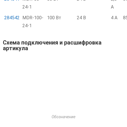
24-1
А
284542
MDR-100-
100 Вт
24 В
4 А
8
24-1
Схема подключения и расшифровка
артикула
Обозначение