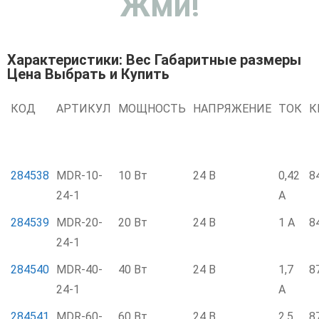
Жми!
Характеристики: Вес Габаритные размеры
Цена Выбрать и Купить
КОД
АРТИКУЛ
МОЩНОСТЬ
НАПРЯЖЕНИЕ
ТОК
К
284538
MDR-10-
10 Вт
24 В
0,42
8
24-1
А
284539
MDR-20-
20 Вт
24 В
1 А
8
24-1
284540
MDR-40-
40 Вт
24 В
1,7
8
24-1
А
284541
MDR-60-
60 Вт
24 В
2,5
8