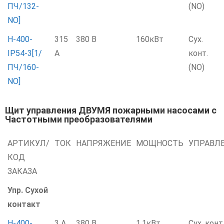
ПЧ/132-
(NO)
NO]
Н-400-
315
380 В
160кВт
Сух.
IP54-3[1/
А
конт.
ПЧ/160-
(NO)
NO]
Щит управления ДВУМЯ пожарными насосами с
Частотными преобразователями
АРТИКУЛ/
ТОК
НАПРЯЖЕНИЕ
МОЩНОСТЬ
УПРАВЛ
КОД
ЗАКАЗА
Упр. Сухой
контакт
Н-400-
3 А
380 В
1,1кВт
Сух. конт