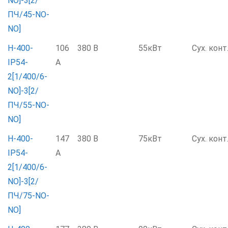
NO]-3[2/
ПЧ/45-NO-
NO]
Н-400-
106
380 В
55кВт
Сух. конт
IP54-
А
2[1/400/6-
NO]-3[2/
ПЧ/55-NO-
NO]
Н-400-
147
380 В
75кВт
Сух. конт
IP54-
А
2[1/400/6-
NO]-3[2/
ПЧ/75-NO-
NO]