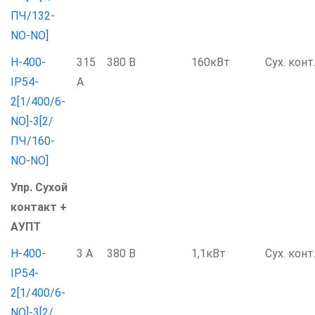
ПЧ/132-
NO-NO]
Н-400-
315
380 В
160кВт
Сух. конт
IP54-
А
2[1/400/6-
NO]-3[2/
ПЧ/160-
NO-NO]
Упр. Сухой
контакт +
АУПТ
Н-400-
3 А
380 В
1,1кВт
Сух. конт
IP54-
2[1/400/6-
NO]-3[2/