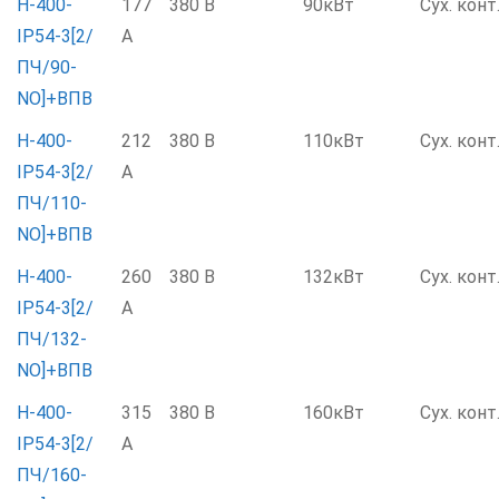
Н-400-
177
380 В
90кВт
Сух. конт
IP54-3[2/
А
ПЧ/90-
NO]+ВПВ
Н-400-
212
380 В
110кВт
Сух. конт
IP54-3[2/
А
ПЧ/110-
NO]+ВПВ
Н-400-
260
380 В
132кВт
Сух. конт
IP54-3[2/
А
ПЧ/132-
NO]+ВПВ
Н-400-
315
380 В
160кВт
Сух. конт
IP54-3[2/
А
ПЧ/160-