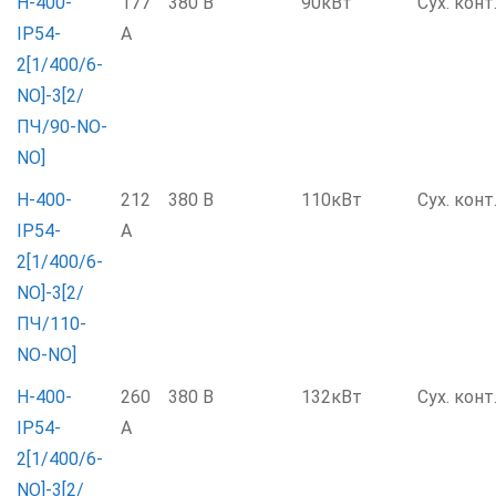
Н-400-
177
380 В
90кВт
Сух. конт
IP54-
А
2[1/400/6-
NO]-3[2/
ПЧ/90-NO-
NO]
Н-400-
212
380 В
110кВт
Сух. конт
IP54-
А
2[1/400/6-
NO]-3[2/
ПЧ/110-
NO-NO]
Н-400-
260
380 В
132кВт
Сух. конт
IP54-
А
2[1/400/6-
NO]-3[2/