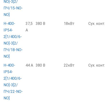
NO]-3[2/
ПЧ/15-NO-
NO]
Н-400-
37,5
380 В
18кВт
Сух. конт
IP54-
А
2[1/400/6-
NO]-3[2/
ПЧ/18-NO-
NO]
Н-400-
44 А
380 В
22кВт
Сух. конт
IP54-
2[1/400/6-
NO]-3[2/
ПЧ/22-NO-
NO]