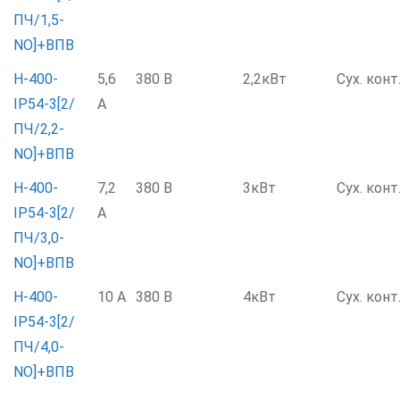
ПЧ/1,5-
NO]+ВПВ
Н-400-
5,6
380 В
2,2кВт
Сух. конт
IP54-3[2/
А
ПЧ/2,2-
NO]+ВПВ
Н-400-
7,2
380 В
3кВт
Сух. конт
IP54-3[2/
А
ПЧ/3,0-
NO]+ВПВ
Н-400-
10 А
380 В
4кВт
Сух. конт
IP54-3[2/
ПЧ/4,0-
NO]+ВПВ