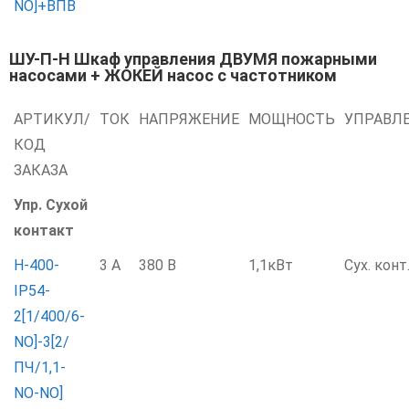
NO]+ВПВ
ШУ-П-Н Шкаф управления ДВУМЯ пожарными
насосами + ЖОКЕЙ насос с частотником
АРТИКУЛ/
ТОК
НАПРЯЖЕНИЕ
МОЩНОСТЬ
УПРАВЛ
КОД
ЗАКАЗА
Упр. Сухой
контакт
Н-400-
3 А
380 В
1,1кВт
Сух. конт
IP54-
2[1/400/6-
NO]-3[2/
ПЧ/1,1-
NO-NO]