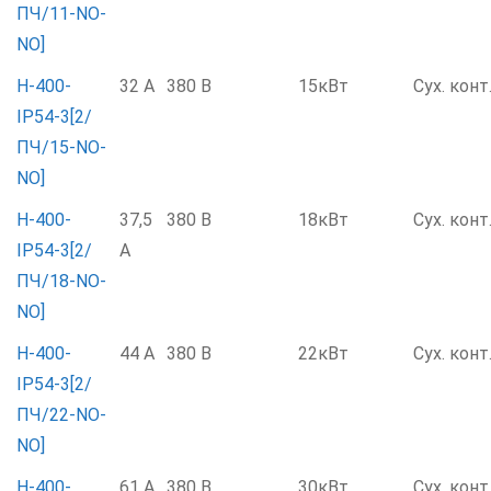
ПЧ/11-NO-
NO]
Н-400-
32 А
380 В
15кВт
Сух. конт
IP54-3[2/
ПЧ/15-NO-
NO]
Н-400-
37,5
380 В
18кВт
Сух. конт
IP54-3[2/
А
ПЧ/18-NO-
NO]
Н-400-
44 А
380 В
22кВт
Сух. конт
IP54-3[2/
ПЧ/22-NO-
NO]
Н-400-
61 А
380 В
30кВт
Сух. конт