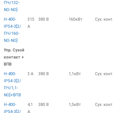
ПЧ/132-
NO-NO]
Н-400-
315
380 В
160кВт
Сух. конт
IP54-3[2/
А
ПЧ/160-
NO-NO]
Упр. Сухой
контакт +
ВПВ
Н-400-
3 А
380 В
1,1кВт
Сух. конт
IP54-3[2/
ПЧ/1,1-
NO]+ВПВ
Н-400-
4,1
380 В
1,5кВт
Сух. конт
IP54-3[2/
А