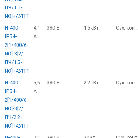
ПЧ/1,1-
NO]+АУПТ
Н-400-
4,1
380 В
1,5кВт
Сух. конт
IP54-
А
2[1/400/6-
NO]-3[2/
ПЧ/1,5-
NO]+АУПТ
Н-400-
5,6
380 В
2,2кВт
Сух. конт
IP54-
А
2[1/400/6-
NO]-3[2/
ПЧ/2,2-
NO]+АУПТ
Н-400-
7,2
380 В
3кВт
Сух. конт