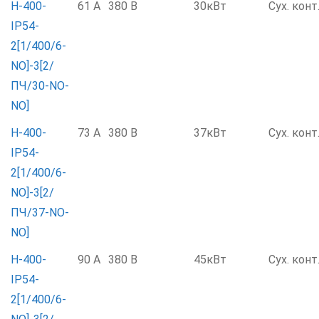
Н-400-
61 А
380 В
30кВт
Сух. конт
IP54-
2[1/400/6-
NO]-3[2/
ПЧ/30-NO-
NO]
Н-400-
73 А
380 В
37кВт
Сух. конт
IP54-
2[1/400/6-
NO]-3[2/
ПЧ/37-NO-
NO]
Н-400-
90 А
380 В
45кВт
Сух. конт
IP54-
2[1/400/6-