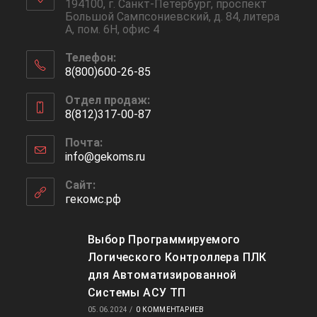
194100, г. Санкт-Петербург, проспект
Большой Сампсониевский, д. 84, литера
А, пом. 6Н, офис 4
Телефон:
8(800)600-26-85
Отдел продаж:
8(812)317-00-87
Почта:
info@gekoms.ru
Сайт:
гекомс.рф
Выбор Программируемого
Логического Контроллера ПЛК
для Автоматизированной
Системы АСУ ТП
05.06.2024
/
0 КОММЕНТАРИЕВ