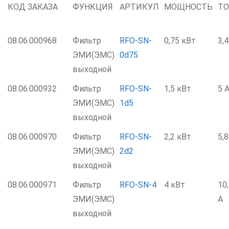
КОД ЗАКАЗА
ФУНКЦИЯ
АРТИКУЛ
МОЩНОСТЬ
ТО
08.06.000968
Фильтр
RFO-SN-
0,75 кВт
3,4
ЭМИ(ЭМС)
0d75
выходной
08.06.000932
Фильтр
RFO-SN-
1,5 кВт
5 
ЭМИ(ЭМС)
1d5
выходной
08.06.000970
Фильтр
RFO-SN-
2,2 кВт
5,8
ЭМИ(ЭМС)
2d2
выходной
08.06.000971
Фильтр
RFO-SN-4
4 кВт
10
ЭМИ(ЭМС)
А
выходной