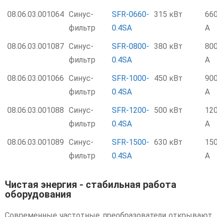
08.06.03.001064
Синус-
SFR-0660-
315 кВт
66
фильтр
0.4SA
А
08.06.03.001087
Синус-
SFR-0800-
380 кВт
80
фильтр
0.4SA
А
08.06.03.001066
Синус-
SFR-1000-
450 кВт
90
фильтр
0.4SA
А
08.06.03.001088
Синус-
SFR-1200-
500 кВт
12
фильтр
0.4SA
А
08.06.03.001089
Синус-
SFR-1500-
630 кВт
15
фильтр
0.4SA
А
Чистая энергия - стабильная работа
оборудования
Современные частотные преобразователи открывают