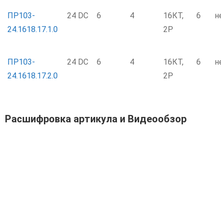
ПР103-
24 DC
6
4
16КТ,
6
н
24.1618.17.1.0
2P
ПР103-
24 DC
6
4
16КТ,
6
н
24.1618.17.2.0
2P
Расшифровка артикула и Видеообзор