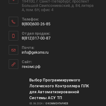
194100, г. Санкт-Петербург, проспект
Большой Сампсониевский, д. 84, литера
А, пом. 6Н, офис 4
Телефон:
8(800)600-26-85
Отдел продаж:
8(812)317-00-87
Почта:
info@gekoms.ru
Сайт:
гекомс.рф
Выбор Программируемого
Логического Контроллера ПЛК
для Автоматизированной
Системы АСУ ТП
05.06.2024
/
0 КОММЕНТАРИЕВ