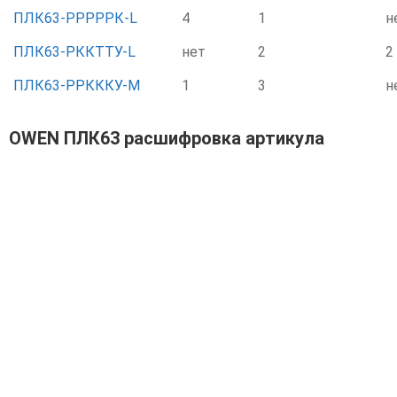
ПЛК63-РРРРРК-L
4
1
н
ПЛК63-РККТТУ-L
нет
2
2
ПЛК63-РРКККУ-М
1
3
н
OWEN ПЛК63 расшифровка артикула