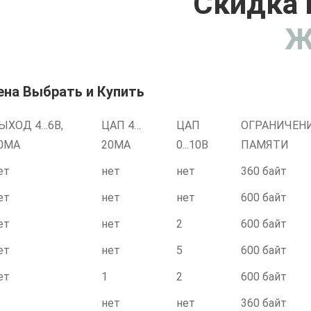
Скидка 
Ж
ена Выбрать и Купить
ЫХОД 4…6В,
ЦАП 4…
ЦАП
ОГРАНИЧЕН
0МА
20МА
0...10В
ПАМЯТИ
ет
нет
нет
360 байт
ет
нет
нет
600 байт
ет
нет
2
600 байт
ет
нет
5
600 байт
ет
1
2
600 байт
нет
нет
360 байт