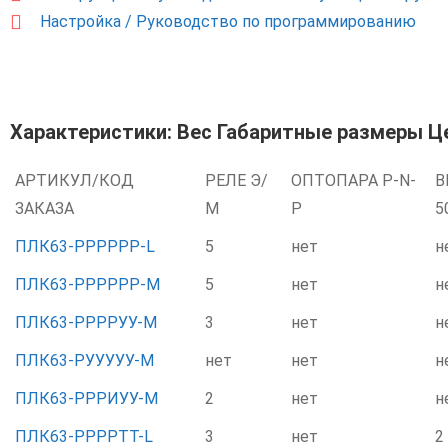
Настройка / Руководство по программированию
Характеристики: Вес Габаритные размеры Ц
АРТИКУЛ/КОД
РЕЛЕ Э/
ОПТОПАРА P-N-
В
ЗАКАЗА
М
P
5
ПЛК63-РРРРРР-L
5
нет
н
ПЛК63-РРРРРР-М
5
нет
н
ПЛК63-РРРРУУ-М
3
нет
н
ПЛК63-РУУУУУ-М
нет
нет
н
ПЛК63-РРРИУУ-М
2
нет
н
ПЛК63-РРРРТТ-L
3
нет
2