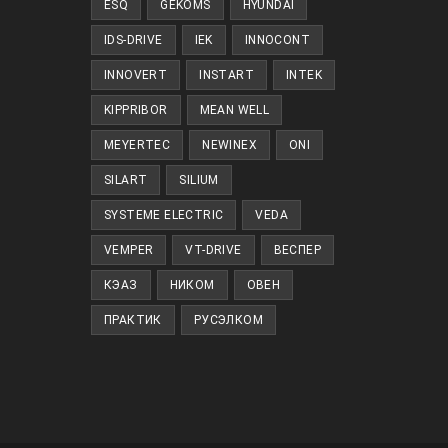
ESQ
GEKOMS
HYUNDAI
IDS-DRIVE
IEK
INNOCONT
INNOVERT
INSTART
INTEK
KIPPRIBOR
MEAN WELL
MEYERTEC
NEWINEX
ONI
SILART
SILIUM
SYSTEME ELECTRIC
VEDA
VEMPER
VT-DRIVE
ВЕСПЕР
КЭАЗ
НИКОМ
ОВЕН
ПРАКТИК
РУСЭЛКОМ