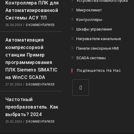
Устройства плавного пуска
Контроллера ПЛК для
Автоматизированной
Микроклимат
Системы АСУ ТП
Контроллеры
05.06.2024
/
0 КОММЕНТАРИЕВ
Шкафы управления
Нагреватели канальные
Автоматизация
компрессорной
Панели сенсорные HMI
станции Пример
SCADA-системы
программирования
ПЛК Siemens SIMATIC
Подпишитесь На Нас
на WinCC SCADA
27.03.2024
/
0 КОММЕНТАРИЕВ
Частотный
преобразователь. Как
выбрать? 2024
25.02.2024
/
0 КОММЕНТАРИЕВ