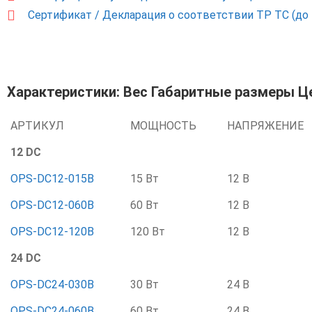
Сертификат / Декларация о соответствии ТР ТС (до 
Характеристики: Вес Габаритные размеры Ц
АРТИКУЛ
МОЩНОСТЬ
НАПРЯЖЕНИЕ
12 DC
OPS-DC12-015B
15 Вт
12 В
OPS-DC12-060B
60 Вт
12 В
OPS-DC12-120B
120 Вт
12 В
24 DC
OPS-DC24-030B
30 Вт
24 В
OPS-DC24-060B
60 Вт
24 В