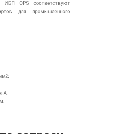
ей. ИБП OPS соответствуют
артов для промышленного
мм2;
 А;
м.