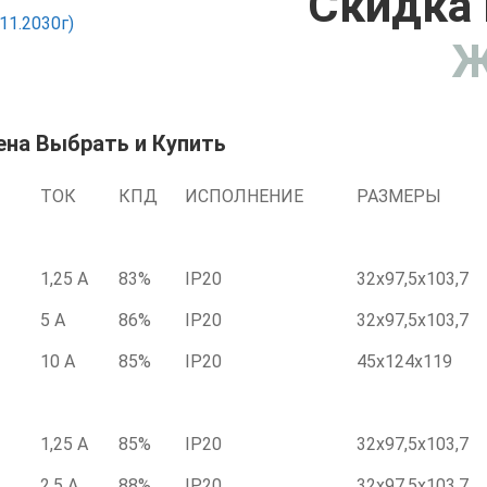
Скидка 
11.2030г)
Ж
ена Выбрать и Купить
ТОК
КПД
ИСПОЛНЕНИЕ
РАЗМЕРЫ
1,25 А
83%
IP20
32x97,5x103,7
5 А
86%
IP20
32x97,5x103,7
10 А
85%
IP20
45x124x119
1,25 А
85%
IP20
32x97,5x103,7
2,5 А
88%
IP20
32x97,5x103,7