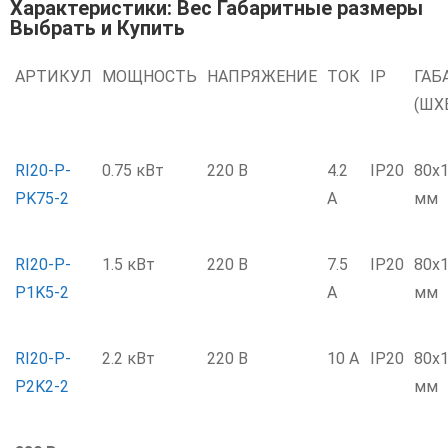
Характеристики: Вес Габаритные размеры
Выбрать и Купить
АРТИКУЛ
МОЩНОСТЬ
НАПРЯЖЕНИЕ
ТОК
IP
ГАБ
(ШX
RI20-P-
0.75 кВт
220 В
4.2
IP20
80х
PK75-2
А
мм
RI20-P-
1.5 кВт
220 В
7.5
IP20
80х
P1K5-2
А
мм
RI20-P-
2.2 кВт
220 В
10 А
IP20
80х
P2K2-2
мм