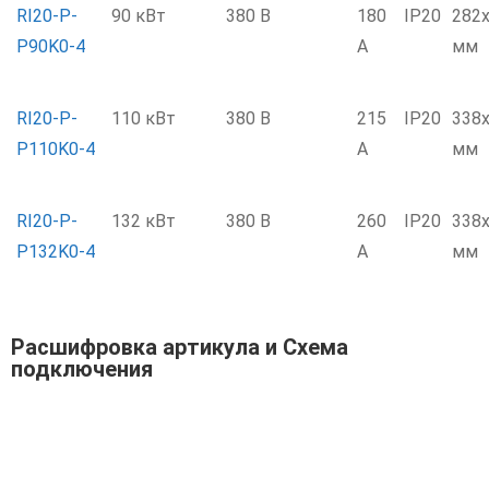
RI20-P-
90 кВт
380 В
180
IP20
282
P90K0-4
А
мм
RI20-P-
110 кВт
380 В
215
IP20
338
P110K0-4
А
мм
RI20-P-
132 кВт
380 В
260
IP20
338
P132K0-4
А
мм
Расшифровка артикула и Схема
подключения