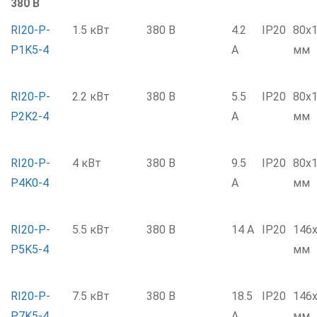
380 В
RI20-P-
1.5 кВт
380 В
4.2
IP20
80х
P1K5-4
А
мм
RI20-P-
2.2 кВт
380 В
5.5
IP20
80х
P2K2-4
А
мм
RI20-P-
4 кВт
380 В
9.5
IP20
80х
P4K0-4
А
мм
RI20-P-
5.5 кВт
380 В
14 А
IP20
146
P5K5-4
мм
RI20-P-
7.5 кВт
380 В
18.5
IP20
146
P7K5-4
А
мм