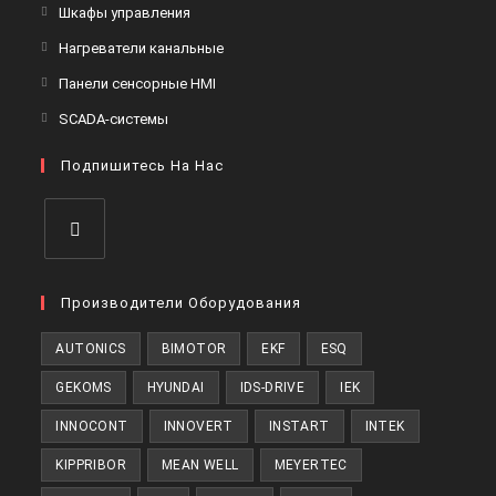
в
Откроется
Шкафы управления
вкладке
новой
в
Откроется
Нагреватели канальные
вкладке
новой
в
Откроется
Панели сенсорные HMI
вкладке
новой
в
Откроется
SCADA-системы
вкладке
новой
в
вкладке
Подпишитесь На Нас
новой
вкладке
Откроется
в
Производители Оборудования
новой
AUTONICS
BIMOTOR
EKF
ESQ
вкладке
GEKOMS
HYUNDAI
IDS-DRIVE
IEK
INNOCONT
INNOVERT
INSTART
INTEK
KIPPRIBOR
MEAN WELL
MEYERTEC