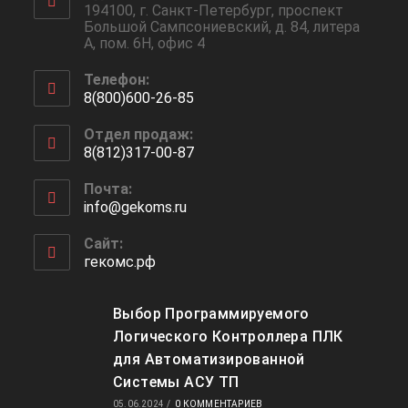
194100, г. Санкт-Петербург, проспект
Большой Сампсониевский, д. 84, литера
А, пом. 6Н, офис 4
Телефон:
8(800)600-26-85
Откроется
Отдел продаж:
в
8(812)317-00-87
вашем
Откроется
приложении
Почта:
в
info@gekoms.ru
Откроется
вашем
в
приложении
вашем
Сайт:
приложении
гекомс.рф
Выбор Программируемого
Логического Контроллера ПЛК
для Автоматизированной
Системы АСУ ТП
05.06.2024
/
0 КОММЕНТАРИЕВ