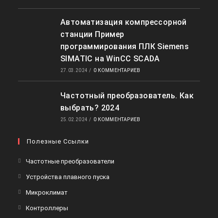
Автоматизация компрессорной
станции Пример
программирования ПЛК Siemens
SIMATIC на WinCC SCADA
27.03.2024
/
0 КОММЕНТАРИЕВ
Частотный преобразователь. Как
выбрать? 2024
25.02.2024
/
0 КОММЕНТАРИЕВ
Полезные Ссылки
Откроется
Частотные преобразователи
в
Откроется
Устройства плавного пуска
новой
в
Откроется
Микроклимат
вкладке
новой
в
Откроется
Контроллеры
вкладке
новой