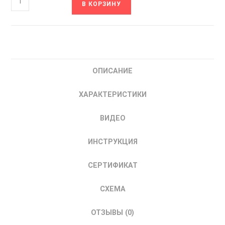
В КОРЗИНУ
товара
ZC-
OCL-
185
INNOVERT
ОПИСАНИЕ
Дроссель
трехфазный
ХАРАКТЕРИСТИКИ
ИННОВЕРТ
185
ВИДЕО
кВт
ИНСТРУКЦИЯ
СЕРТИФИКАТ
СХЕМА
ОТЗЫВЫ (0)