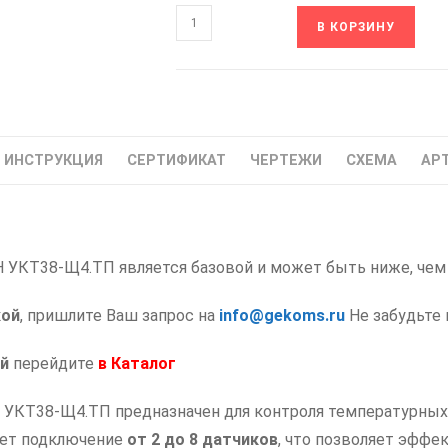
Количество
В КОРЗИНУ
товара
УКТ38-
Щ4.ТП
ОВЕН
Устройство
ИНСТРУКЦИЯ
СЕРТИФИКАТ
ЧЕРТЕЖИ
СХЕМА
АР
контроля
температуры
 УКТ38-Щ4.ТП является базовой и может быть ниже, чем у
кой
, пришлите Ваш запрос на
info@gekoms.ru
Не забудьте 
й
перейдите
в
Каталог
УКТ38-Щ4.ТП предназначен для контроля температурных 
ает подключение
от 2 до 8 датчиков
, что позволяет эфф