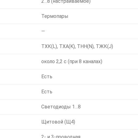
2…8 (настраиваемое)
Термопары
—
ТХК(L), ТХА(K), ТНН(N), ТЖК(J)
около 2,2 с (при 8 каналах)
Есть
Есть
Светодиоды 1…8
Щитовой (Щ4)
2- и 3-проводная