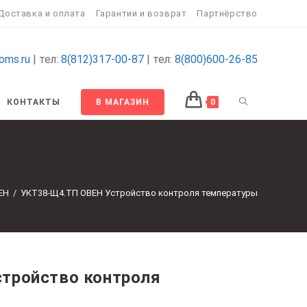
Доставка и оплата
Гарантии и возврат
Партнёрство
oms.ru
| тел:
8(812)317-00-87
| тел:
8(800)600-26-85
ПЕРЕКЛЮЧИТ
КОНТАКТЫ
В МАГАЗИН
0
ПОИСК
ы
ПО
ЕН
/
УКТ38-Щ4.ТП ОВЕН Устройство контроля температуры
ВЕБ-
САЙТУ
тройство контроля