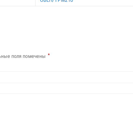
ОВЕН/ТРМ210
*
ьные поля помечены