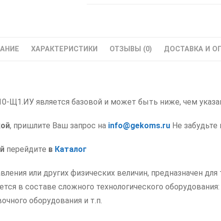
ТРМ210-
Щ1.ИУ
ОВЕН
Регулятор-
АНИЕ
ХАРАКТЕРИСТИКИ
ОТЗЫВЫ (0)
ДОСТАВКА И О
измеритель
ПИД
-Щ1.ИУ является базовой и может быть ниже, чем указан
кой
, пришлите Ваш запрос на
info@gekoms.ru
Не забудьте 
й
перейдите
в
Каталог
ления или других физических величин, предназначен для
ется в составе сложного технологического оборудования:
очного оборудования и т.п.