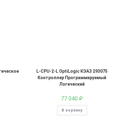
гическое
L-CPU-2-L OptiLogic КЭАЗ 293075
Контроллер Программируемый
Логический
77 040
₽
В корзину