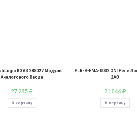
OptiLogic КЭАЗ 288027 Модуль
PLR-S-EMA-0002 ONI Реле Ло
Аналогового Ввода
2AO
27 285
₽
21 044
₽
В корзину
В корзину