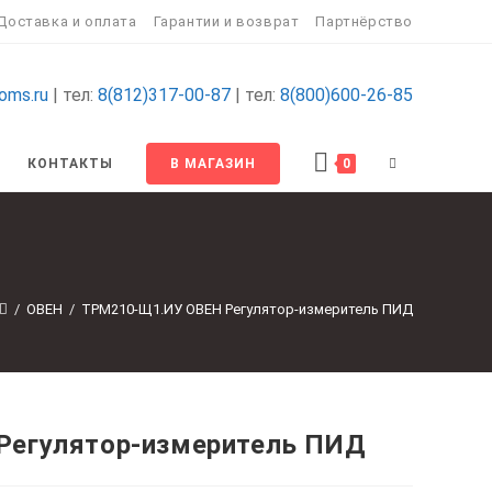
Доставка и оплата
Гарантии и возврат
Партнёрство
oms.ru
| тел:
8(812)317-00-87
| тел:
8(800)600-26-85
ПЕРЕКЛЮЧИТ
КОНТАКТЫ
В МАГАЗИН
0
ПОИСК
ПО
/
ОВЕН
/
ТРМ210-Щ1.ИУ ОВЕН Регулятор-измеритель ПИД
ВЕБ-
САЙТУ
Регулятор-измеритель ПИД