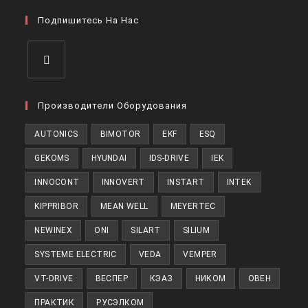
новой
в
вкладке
Подпишитесь На Нас
новой
вкладке
Откроется
в
Производители Оборудования
новой
AUTONICS
BIMOTOR
EKF
ESQ
вкладке
GEKOMS
HYUNDAI
IDS-DRIVE
IEK
INNOCONT
INNOVERT
INSTART
INTEK
KIPPRIBOR
MEAN WELL
MEYERTEC
NEWINEX
ONI
SILART
SILIUM
SYSTEME ELECTRIC
VEDA
VEMPER
VT-DRIVE
ВЕСПЕР
КЭАЗ
НИКОМ
ОВЕН
ПРАКТИК
РУСЭЛКОМ