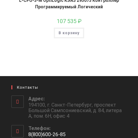
L-CPU-3-M OptiLogic КЭАЗ 293073 Контроллер
Программируемый Логический
107 535
₽
В корзину
Контакты
Адрес:
194100, г. Санкт-Петербург, проспект
Большой Сампсониевский, д. 84, литера
А, пом. 6Н, офис 4
Телефон:
8(800)600-26-85