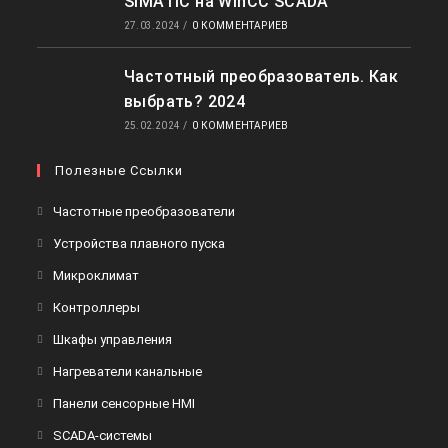
SIMATIC на WinCC SCADA
27.03.2024
/
0 КОММЕНТАРИЕВ
Частотный преобразователь. Как
выбрать? 2024
25.02.2024
/
0 КОММЕНТАРИЕВ
Полезные Ссылки
Откроется
Частотные преобразователи
в
Откроется
Устройства плавного пуска
новой
в
Откроется
Микроклимат
вкладке
новой
в
Откроется
Контроллеры
вкладке
новой
в
Откроется
Шкафы управления
вкладке
новой
в
Откроется
Нагреватели канальные
вкладке
новой
в
Откроется
Панели сенсорные HMI
вкладке
новой
в
Откроется
SCADA-системы
вкладке