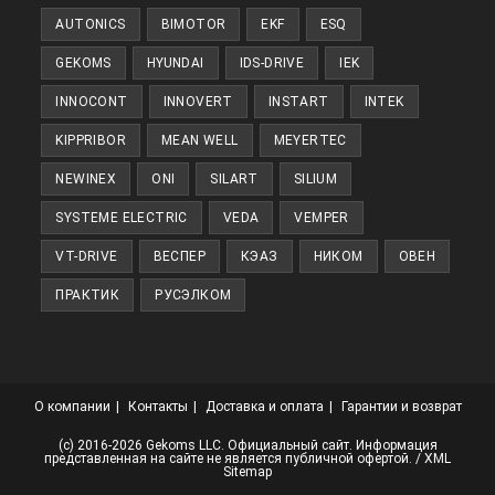
новой
AUTONICS
BIMOTOR
EKF
ESQ
вкладке
GEKOMS
HYUNDAI
IDS-DRIVE
IEK
INNOCONT
INNOVERT
INSTART
INTEK
KIPPRIBOR
MEAN WELL
MEYERTEC
NEWINEX
ONI
SILART
SILIUM
SYSTEME ELECTRIC
VEDA
VEMPER
VT-DRIVE
ВЕСПЕР
КЭАЗ
НИКОМ
ОВЕН
ПРАКТИК
РУСЭЛКОМ
О компании
Контакты
Доставка и оплата
Гарантии и возврат
(с) 2016-2026 Gekoms LLC. Официальный сайт. Информация
представленная на сайте не является публичной офертой. /
XML
Sitemap