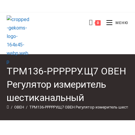
Перейти
к
содержимому
0
МЕНЮ
ТРМ136-РРРРРУ.Щ7 ОВЕН
Регулятор измеритель
шестиканальный
/
ОВЕН
/
ТРМ136-РРРРРУ.Щ7 ОВЕН Регулятор измеритель шестик