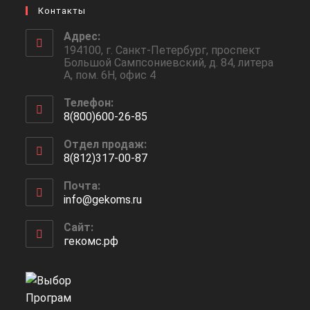
Контакты
Адрес:
194100, г. Санкт-Петербург, проспект
Большой Сампсониевский, д. 84, литера
А, пом. 6Н, офис 4
Телефон:
8(800)600-26-85
Откроется
Отдел продаж:
в
8(812)317-00-87
вашем
Откроется
приложении
Почта:
в
info@gekoms.ru
Откроется
вашем
в
приложении
вашем
Сайт:
приложении
гекомс.рф