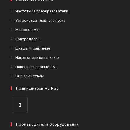
Откроется
Частотные преобразователи
в
Откроется
Устройства плавного пуска
новой
в
Откроется
Микроклимат
вкладке
новой
в
Откроется
Контроллеры
вкладке
новой
в
Откроется
Шкафы управления
вкладке
новой
в
Откроется
Нагреватели канальные
вкладке
новой
в
Откроется
Панели сенсорные HMI
вкладке
новой
в
Откроется
SCADA-системы
вкладке
новой
в
вкладке
Подпишитесь На Нас
новой
вкладке
Откроется
в
Производители Оборудования