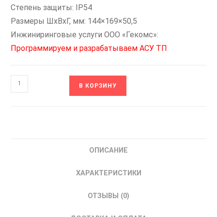
Степень защиты: IP54
Размеры ШxВxГ, мм: 144×169×50,5
Инжиниринговые услуги ООО «Гекомс»:
Программируем и разрабатываем АСУ ТП
Количество
В КОРЗИНУ
товара
ТРМ136-
РРРРРУ.Щ7
ОВЕН
Регулятор
ОПИСАНИЕ
измеритель
шестиканальный
ХАРАКТЕРИСТИКИ
ОТЗЫВЫ (0)