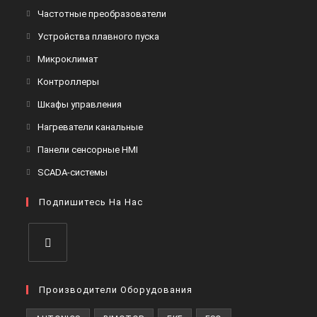
Откроется
Частотные преобразователи
в
Откроется
Устройства плавного пуска
новой
в
Откроется
Микроклимат
вкладке
новой
в
Откроется
Контроллеры
вкладке
новой
в
Откроется
Шкафы управления
вкладке
новой
в
Откроется
Нагреватели канальные
вкладке
новой
в
Откроется
Панели сенсорные HMI
вкладке
новой
в
Откроется
SCADA-системы
вкладке
новой
в
вкладке
Подпишитесь На Нас
новой
вкладке
Откроется
в
Производители Оборудования
новой