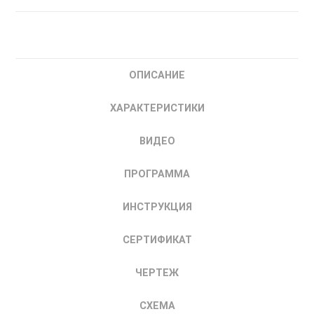
ОВЕН
ТРМ10-
Щ2.У2.СТ.RS
Измеритель-
ОПИСАНИЕ
регулятор
микропроцессорный
ХАРАКТЕРИСТИКИ
|
купить
ВИДЕО
ПИД-
регулятор
ПРОГРАММА
одноканальный
ИНСТРУКЦИЯ
СЕРТИФИКАТ
ЧЕРТЕЖ
СХЕМА