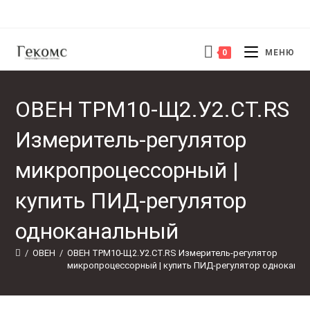
Перейти
к
содержимому
0
МЕНЮ
ОВЕН ТРМ10-Щ2.У2.СТ.RS
Измеритель-регулятор
микропроцессорный |
купить ПИД-регулятор
одноканальный
/
ОВЕН
/
ОВЕН ТРМ10-Щ2.У2.СТ.RS Измеритель-регулятор 
микропроцессорный | купить ПИД-регулятор однокана