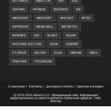
AUTONICS
BIMOTOR
EKF
ESQ
вкладке
GEKOMS
HYUNDAI
IDS-DRIVE
IEK
INNOCONT
INNOVERT
INSTART
INTEK
KIPPRIBOR
MEAN WELL
MEYERTEC
NEWINEX
ONI
SILART
SILIUM
SYSTEME ELECTRIC
VEDA
VEMPER
VT-DRIVE
ВЕСПЕР
КЭАЗ
НИКОМ
ОВЕН
ПРАКТИК
РУСЭЛКОМ
О компании
Контакты
Доставка и оплата
Гарантии и возврат
(с) 2016-2026 Gekoms LLC. Официальный сайт. Информация
представленная на сайте не является публичной офертой. /
XML
Sitemap