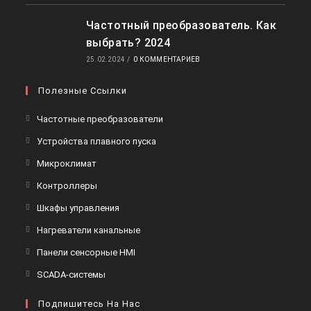
Частотный преобразователь. Как
выбрать? 2024
25.02.2024
/
0 КОММЕНТАРИЕВ
Полезные Ссылки
Откроется
Частотные преобразователи
в
Откроется
Устройства плавного пуска
новой
в
Откроется
Микроклимат
вкладке
новой
в
Откроется
Контроллеры
вкладке
новой
в
Откроется
Шкафы управления
вкладке
новой
в
Откроется
Нагреватели канальные
вкладке
новой
в
Откроется
Панели сенсорные HMI
вкладке
новой
в
Откроется
SCADA-системы
вкладке
новой
в
вкладке
Подпишитесь На Нас
новой