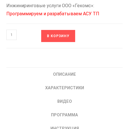
Инжиниринговые услуги ООО «Гекомс»:
Программируем и разрабатываем АСУ ТП
Количество
В КОРЗИНУ
товара
ОВЕН
ТРМ10-
Щ2.У2.ИТ.RS
Измеритель-
ОПИСАНИЕ
регулятор
микропроцессорный
ХАРАКТЕРИСТИКИ
|
купить
ВИДЕО
ПИД-
регулятор
ПРОГРАММА
одноканальный
ИНСТРУКЦИЯ