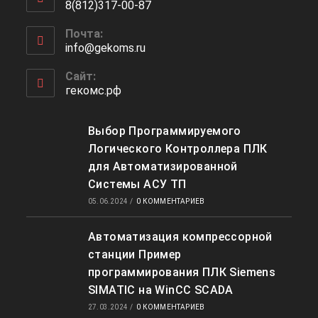
8(812)317-00-87
вашем
Откроется
приложении
Почта:
в
info@gekoms.ru
Откроется
вашем
в
приложении
вашем
Сайт:
приложении
гекомс.рф
Выбор Программируемого
Логического Контроллера ПЛК
для Автоматизированной
Системы АСУ ТП
05.06.2024
/
0 КОММЕНТАРИЕВ
Автоматизация компрессорной
станции Пример
программирования ПЛК Siemens
SIMATIC на WinCC SCADA
27.03.2024
/
0 КОММЕНТАРИЕВ