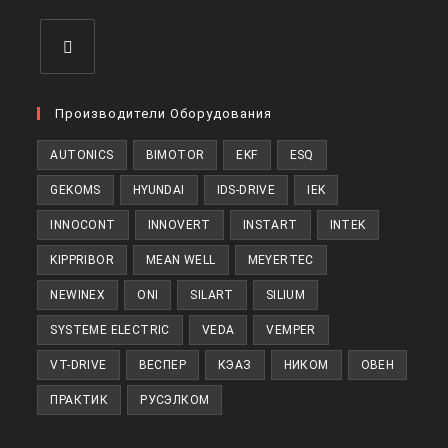
вкладке
Откроется
в
Производители Оборудования
новой
AUTONICS
BIMOTOR
EKF
ESQ
вкладке
GEKOMS
HYUNDAI
IDS-DRIVE
IEK
INNOCONT
INNOVERT
INSTART
INTEK
KIPPRIBOR
MEAN WELL
MEYERTEC
NEWINEX
ONI
SILART
SILIUM
SYSTEME ELECTRIC
VEDA
VEMPER
VT-DRIVE
ВЕСПЕР
КЭАЗ
НИКОМ
ОВЕН
ПРАКТИК
РУСЭЛКОМ