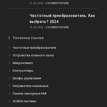
27.03.2024
/
0 КОММЕНТАРИЕВ
Частотный преобразователь. Как
выбрать? 2024
25.02.2024
/
0 КОММЕНТАРИЕВ
Полезные Ссылки
Откроется
Частотные преобразователи
в
Откроется
Устройства плавного пуска
новой
в
Откроется
Микроклимат
вкладке
новой
в
Откроется
Контроллеры
вкладке
новой
в
Откроется
Шкафы управления
вкладке
новой
в
Откроется
Нагреватели канальные
вкладке
новой
в
Откроется
Панели сенсорные HMI
вкладке
новой
в
Откроется
SCADA-системы
вкладке
новой
в