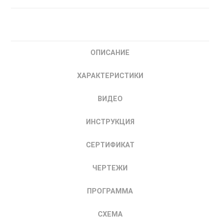
ТРМ1-
Н.У2.И.RS
ОВЕН
измеритель-
ОПИСАНИЕ
регулятор
микропроцессорный
ХАРАКТЕРИСТИКИ
одноканальный
Красный
ВИДЕО
ИНСТРУКЦИЯ
СЕРТИФИКАТ
ЧЕРТЕЖИ
ПРОГРАММА
СХЕМА