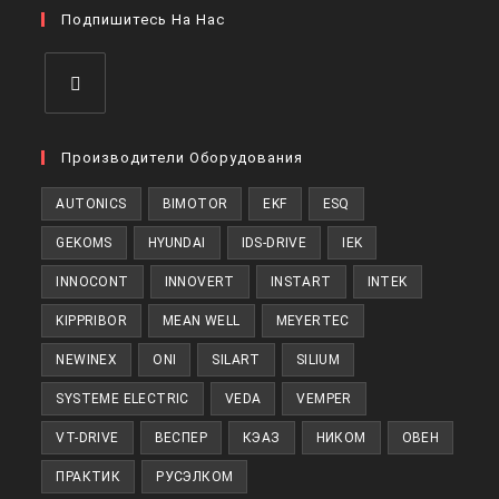
вкладке
Подпишитесь На Нас
новой
вкладке
Откроется
в
Производители Оборудования
новой
AUTONICS
BIMOTOR
EKF
ESQ
вкладке
GEKOMS
HYUNDAI
IDS-DRIVE
IEK
INNOCONT
INNOVERT
INSTART
INTEK
KIPPRIBOR
MEAN WELL
MEYERTEC
NEWINEX
ONI
SILART
SILIUM
SYSTEME ELECTRIC
VEDA
VEMPER
VT-DRIVE
ВЕСПЕР
КЭАЗ
НИКОМ
ОВЕН
ПРАКТИК
РУСЭЛКОМ