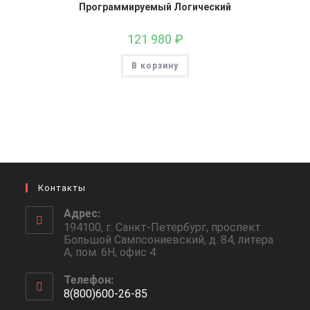
Программируемый Логический
121 980
₽
В корзину
Контакты
Адрес:
194100, г. Санкт-Петербург, проспект
Большой Сампсониевский, д. 84, литера
А, пом. 6Н, офис 4
Телефон:
8(800)600-26-85
Откроется