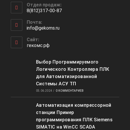
Отдел продаж:
в
8(812)317-00-87
вашем
Откроется
приложении
Почта:
в
info@gekoms.ru
Откроется
вашем
в
приложении
вашем
Сайт:
приложении
гекомс.рф
Выбор Программируемого
Логического Контроллера ПЛК
для Автоматизированной
Системы АСУ ТП
05.06.2024
/
0 КОММЕНТАРИЕВ
Автоматизация компрессорной
станции Пример
программирования ПЛК Siemens
SIMATIC на WinCC SCADA