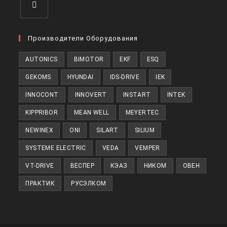
Откроется
в
Производители Оборудования
новой
AUTONICS
BIMOTOR
EKF
ESQ
вкладке
GEKOMS
HYUNDAI
IDS-DRIVE
IEK
INNOCONT
INNOVERT
INSTART
INTEK
KIPPRIBOR
MEAN WELL
MEYERTEC
NEWINEX
ONI
SILART
SILIUM
SYSTEME ELECTRIC
VEDA
VEMPER
VT-DRIVE
ВЕСПЕР
КЭАЗ
НИКОМ
ОВЕН
ПРАКТИК
РУСЭЛКОМ