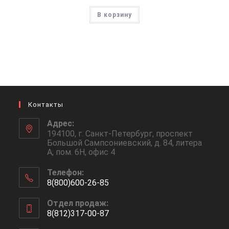
В корзину
Контакты
Адрес:
194100, г. Санкт-Петербург, проспект
Большой Сампсониевский, д. 84, литера
А, пом. 6Н, офис 4
Телефон:
8(800)600-26-85
Откроется
Отдел продаж:
в
8(812)317-00-87
вашем
Откроется