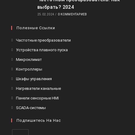
выбрать? 2024
25.02.2024
/
0 КОММЕНТАРИЕВ
Полезные Ссылки
Откроется
Частотные преобразователи
в
Откроется
Устройства плавного пуска
новой
в
Откроется
Микроклимат
вкладке
новой
в
Откроется
Контроллеры
вкладке
новой
в
Откроется
Шкафы управления
вкладке
новой
в
Откроется
Нагреватели канальные
вкладке
новой
в
Откроется
Панели сенсорные HMI
вкладке
новой
в
Откроется
SCADA-системы
вкладке
новой
в
вкладке
Подпишитесь На Нас
новой
вкладке