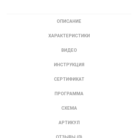
Преобразователь
частоты
SYSTEME
ОПИСАНИЕ
ELECTRIC
SystemeVAR
ХАРАКТЕРИСТИКИ
250
кВт
ВИДЕО
400В
DC
ИНСТРУКЦИЯ
+
Выходной
СЕРТИФИКАТ
дроссели
ПРОГРАММА
СХЕМА
АРТИКУЛ
ОТЗЫВЫ (0)