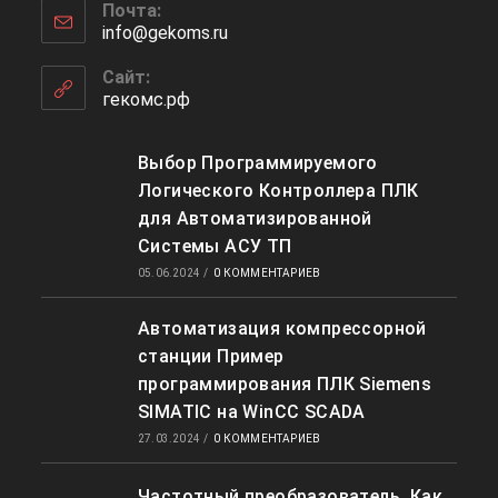
приложении
Почта:
в
info@gekoms.ru
Откроется
вашем
в
приложении
вашем
Сайт:
приложении
гекомс.рф
Выбор Программируемого
Логического Контроллера ПЛК
для Автоматизированной
Системы АСУ ТП
05.06.2024
/
0 КОММЕНТАРИЕВ
Автоматизация компрессорной
станции Пример
программирования ПЛК Siemens
SIMATIC на WinCC SCADA
27.03.2024
/
0 КОММЕНТАРИЕВ
Частотный преобразователь. Как