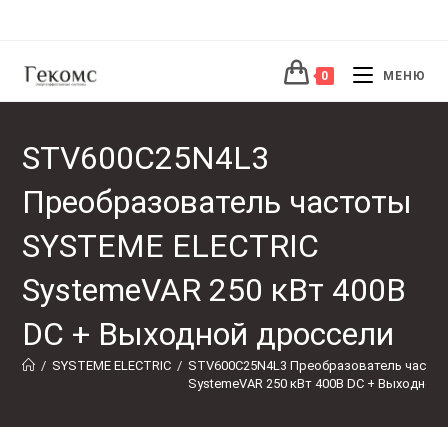
Перейти
к
содержимому
0
МЕНЮ
STV600C25N4L3
Преобразователь частоты
SYSTEME ELECTRIC
SystemeVAR 250 кВт 400В
DC + Выходной дроссели
/
SYSTEME ELECTRIC
/
STV600C25N4L3 Преобразователь частот
SystemeVAR 250 кВт 400В DC + Выходной