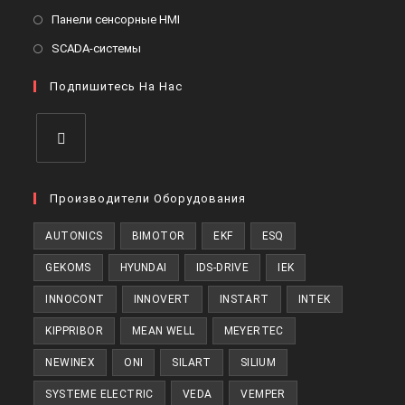
новой
в
Откроется
Панели сенсорные HMI
вкладке
новой
в
Откроется
SCADA-системы
вкладке
новой
в
вкладке
Подпишитесь На Нас
новой
вкладке
Откроется
в
Производители Оборудования
новой
AUTONICS
BIMOTOR
EKF
ESQ
вкладке
GEKOMS
HYUNDAI
IDS-DRIVE
IEK
INNOCONT
INNOVERT
INSTART
INTEK
KIPPRIBOR
MEAN WELL
MEYERTEC
NEWINEX
ONI
SILART
SILIUM
SYSTEME ELECTRIC
VEDA
VEMPER