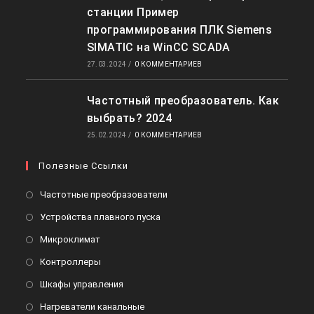
станции Пример
программирования ПЛК Siemens
SIMATIC на WinCC SCADA
27.03.2024
/
0 КОММЕНТАРИЕВ
Частотный преобразователь. Как
выбрать? 2024
25.02.2024
/
0 КОММЕНТАРИЕВ
Полезные Ссылки
Откроется
Частотные преобразователи
в
Откроется
Устройства плавного пуска
новой
в
Откроется
Микроклимат
вкладке
новой
в
Откроется
Контроллеры
вкладке
новой
в
Откроется
Шкафы управления
вкладке
новой
в
Откроется
Нагреватели канальные
вкладке