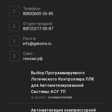
Телефон:
8(800)600-26-85
Откроется
Отдел продаж:
в
8(812)317-00-87
вашем
Откроется
приложении
Почта:
в
info@gekoms.ru
Откроется
вашем
в
приложении
вашем
Сайт:
приложении
гекомс.рф
Выбор Программируемого
Логического Контроллера ПЛК
для Автоматизированной
Системы АСУ ТП
05.06.2024
/
0 КОММЕНТАРИЕВ
Автоматизация компрессорной