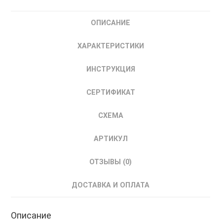
55-
M
ОПИСАНИЕ
NEWINEX
Устройство
ХАРАКТЕРИСТИКИ
плавного
пуска
ИНСТРУКЦИЯ
(УПП)
55
СЕРТИФИКАТ
кВт,
380В,
СХЕМА
байпас
АРТИКУЛ
ОТЗЫВЫ (0)
ДОСТАВКА И ОПЛАТА
Описание