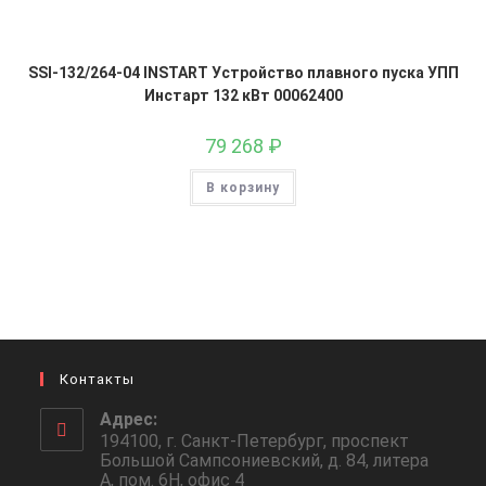
SSI-132/264-04 INSTART Устройство плавного пуска УПП
Инстарт 132 кВт 00062400
79 268
₽
В корзину
Контакты
Адрес:
194100, г. Санкт-Петербург, проспект
Большой Сампсониевский, д. 84, литера
А, пом. 6Н, офис 4