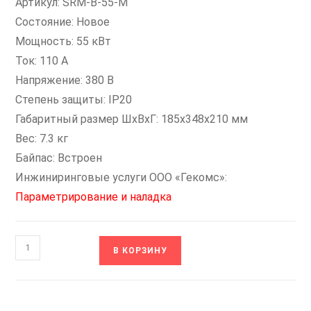
Артикул: SRM-B-55-M
Состояние: Новое
Мощность: 55 кВт
Ток: 110 А
Напряжение: 380 В
Степень защиты: IP20
Габаритный размер ШxВxГ: 185x348x210 мм
Вес: 7.3 кг
Байпас: Встроен
Инжиниринговые услуги ООО «Гекомс»:
Параметрирование и наладка
Количество
В КОРЗИНУ
товара
SRM-
B-