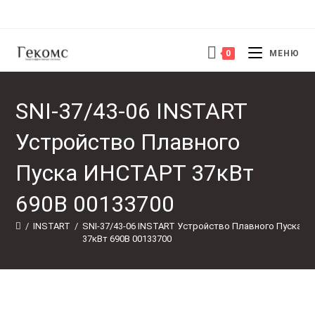
Перейти
к
содержимому
0
МЕНЮ
SNI-37/43-06 INSTART
Устройство Плавного
Пуска ИНСТАРТ 37кВт
690В 00133700
/
INSTART
/
SNI-37/43-06 INSTART Устройство Плавного Пуска И
37кВт 690В 00133700