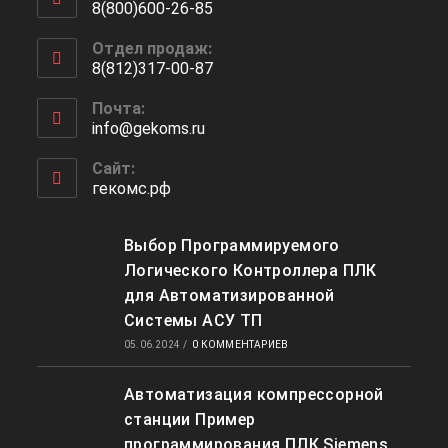
8(800)600-26-85
Откроется
Отдел продаж:
в
8(812)317-00-87
вашем
Откроется
приложении
Почта:
в
info@gekoms.ru
Откроется
вашем
в
приложении
вашем
Сайт:
приложении
гекомс.рф
Выбор Программируемого
Логического Контроллера ПЛК
для Автоматизированной
Системы АСУ ТП
05.06.2024
/
0 КОММЕНТАРИЕВ
Автоматизация компрессорной
станции Пример
программирования ПЛК Siemens