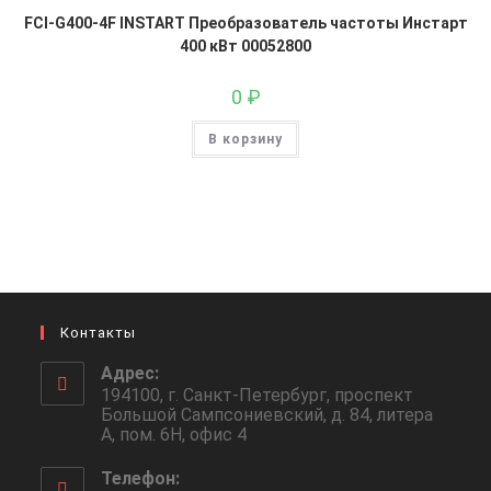
FCI-G400-4F INSTART Преобразователь частоты Инстарт
400 кВт 00052800
0
₽
В корзину
Контакты
Адрес:
194100, г. Санкт-Петербург, проспект
Большой Сампсониевский, д. 84, литера
А, пом. 6Н, офис 4
Телефон: