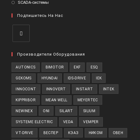
Откроется
SCADA-системы
вкладке
новой
в
вкладке
Подпишитесь На Нас
новой
вкладке
Откроется
в
Производители Оборудования
новой
AUTONICS
BIMOTOR
EKF
ESQ
вкладке
GEKOMS
HYUNDAI
IDS-DRIVE
IEK
INNOCONT
INNOVERT
INSTART
INTEK
KIPPRIBOR
MEAN WELL
MEYERTEC
NEWINEX
ONI
SILART
SILIUM
SYSTEME ELECTRIC
VEDA
VEMPER
VT-DRIVE
ВЕСПЕР
КЭАЗ
НИКОМ
ОВЕН