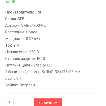
0
₽
Производитель: ONI
Серия: SFB
Артикул: SFB-21-D04-E
Состояние: Новое
Мощность: 0.37 кВт
Ток: 2 А
Напряжение: 220 В
Степень защиты: IP20
Питание цепей упр.: 24 DC
Габаритный размер ВxШxГ: 92x175x95 мм
Вес: 0.8 кг
Байпас: Встроен
Количество
В КОРЗИНУ