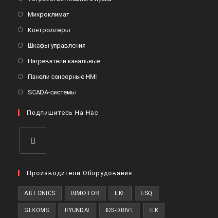
новой
в
Откроется
Микроклимат
вкладке
новой
в
Откроется
Контроллеры
вкладке
новой
в
Откроется
Шкафы управления
вкладке
новой
в
Откроется
Нагреватели канальные
вкладке
новой
в
Откроется
Панели сенсорные HMI
вкладке
новой
в
Откроется
SCADA-системы
вкладке
новой
в
вкладке
Подпишитесь На Нас
новой
вкладке
Откроется
в
Производители Оборудования
новой
AUTONICS
BIMOTOR
EKF
ESQ
вкладке
GEKOMS
HYUNDAI
IDS-DRIVE
IEK