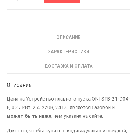
товара
SFB-
21-
D04-
E
ОПИСАНИЕ
ONI
Устройство
ХАРАКТЕРИСТИКИ
плавного
пуска
ДОСТАВКА И ОПЛАТА
0.37
кВт
Описание
Цена на Устройство плавного пуска ONI SFB-21-D04-
E, 0.37 кВт, 2 А, 220В, 24 DC является базовой и
может быть ниже
, чем указана на сайте.
Для того, чтобы купить с индивидуальной скидкой,