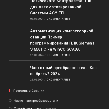
Логического Контроллера ПЛК
для Автоматизированной
Системы АСУ ТП
05.06.2024
/
0 КОММЕНТАРИЕВ
Автоматизация компрессорной
станции Пример
программирования ПЛК Siemens
SIMATIC на WinCC SCADA
27.03.2024
/
0 КОММЕНТАРИЕВ
Частотный преобразователь. Как
выбрать? 2024
25.02.2024
/
0 КОММЕНТАРИЕВ
Полезные Ссылки
Откроется
Частотные преобразователи
в
Откроется
Устройства плавного пуска