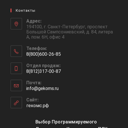
Контакты
Адрес:
194100, г. Санкт-Петербург, проспект
Большой Сампсониевский, д. 84, литера
А, пом. 6Н, офис 4
Телефон:
8(800)600-26-85
Откроется
Отдел продаж:
в
8(812)317-00-87
вашем
Откроется
приложении
Почта:
в
info@gekoms.ru
Откроется
вашем
в
приложении
вашем
Сайт:
приложении
гекомс.рф
Выбор Программируемого