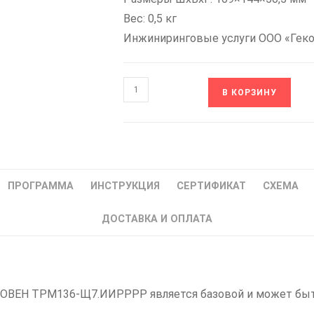
Вес: 0,5 кг
Инжиниринговые услуги ООО «Гек
Количество
В КОРЗИНУ
товара
ОВЕН
ТРМ136-
Щ7.ИИРРРР
Измеритель-
ПРОГРАММА
ИНСТРУКЦИЯ
СЕРТИФИКАТ
СХЕМА
регулятор
микропроцессорный
ДОСТАВКА И ОПЛАТА
|
шестиканальный
ПИД-
регулятор
ОВЕН ТРМ136-Щ7.ИИРРРР является базовой и может быть 