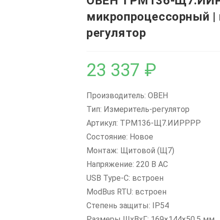
ОВЕН ТРМ136-Щ7.ИИР
микропроцессорный |
регулятор
23 337
₽
Производитель: ОВЕН
Тип: Измеритель-регулятор
Артикул: ТРМ136-Щ7.ИИРРРР
Состояние: Новое
Монтаж: Щитовой (Щ7)
Напряжение: 220 В AC
USB Type-C: встроен
ModBus RTU: встроен
Степень защиты: IP54
Размеры ШxВxГ: 169×144×50,5 мм