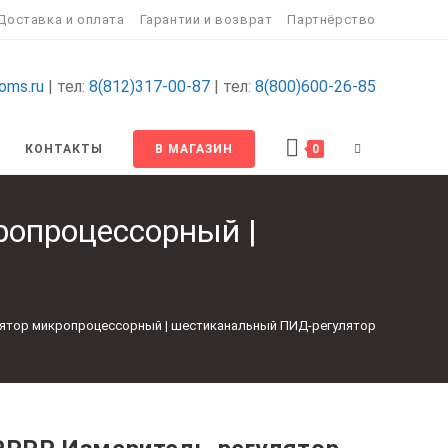
Доставка и оплата
Гарантии и возврат
Партнёрство
oms.ru
| тел:
8(812)317-00-87
| тел:
8(800)600-26-85
ПЕРЕКЛЮЧИТ
КОНТАКТЫ
В МАГАЗИН
0
ПОИСК
опроцессорный |
ПО
ВЕБ-
ятор микропроцессорный | шестиканальный ПИД-регулятор
САЙТУ