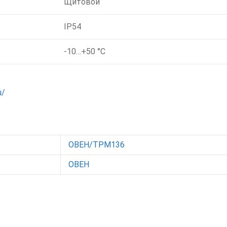
Щитовой
IP54
-10…+50 °C
u/
ОВЕН/ТРМ136
ОВЕН