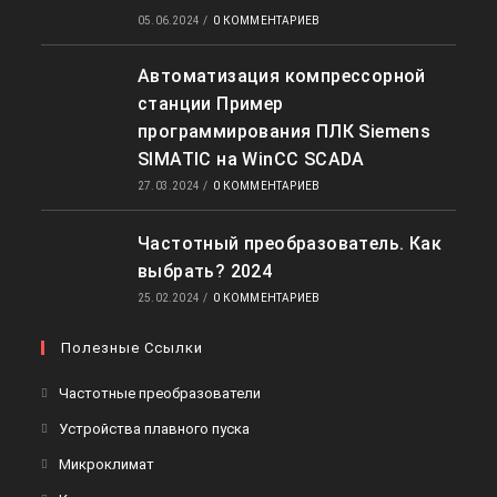
05.06.2024
/
0 КОММЕНТАРИЕВ
Автоматизация компрессорной
станции Пример
программирования ПЛК Siemens
SIMATIC на WinCC SCADA
27.03.2024
/
0 КОММЕНТАРИЕВ
Частотный преобразователь. Как
выбрать? 2024
25.02.2024
/
0 КОММЕНТАРИЕВ
Полезные Ссылки
Откроется
Частотные преобразователи
в
Откроется
Устройства плавного пуска
новой
в
Откроется
Микроклимат
вкладке
новой
в
Откроется