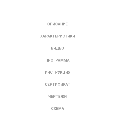
ТРМ12-
Щ5.У3.УР
Измеритель-
ОПИСАНИЕ
регулятор
микропроцессорный
ХАРАКТЕРИСТИКИ
|
купить
ВИДЕО
ПИД-
регулятор
ПРОГРАММА
Зеленый
ИНСТРУКЦИЯ
СЕРТИФИКАТ
ЧЕРТЕЖИ
СХЕМА