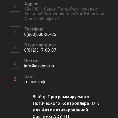
Адрес:
194100, г. Санкт-Петербург, проспект
Большой Сампсониевский, д. 84, литера
А, пом. 6Н, офис 4
Телефон:
8(800)600-26-85
Откроется
Отдел продаж:
в
8(812)317-00-87
вашем
Откроется
приложении
Почта:
в
info@gekoms.ru
Откроется
вашем
в
приложении
вашем
Сайт:
приложении
гекомс.рф
Выбор Программируемого
Логического Контроллера ПЛК
для Автоматизированной
Системы АСУ ТП