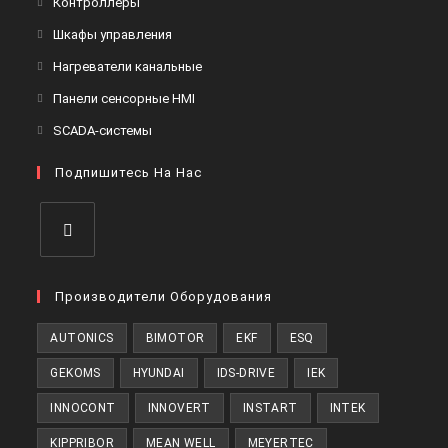
Контроллеры
вкладке
новой
в
Откроется
Шкафы управления
вкладке
новой
в
Откроется
Нагреватели канальные
вкладке
новой
в
Откроется
Панели сенсорные HMI
вкладке
новой
в
Откроется
SCADA-системы
вкладке
новой
в
вкладке
Подпишитесь На Нас
новой
вкладке
Откроется
в
Производители Оборудования
новой
AUTONICS
BIMOTOR
EKF
ESQ
вкладке
GEKOMS
HYUNDAI
IDS-DRIVE
IEK
INNOCONT
INNOVERT
INSTART
INTEK
KIPPRIBOR
MEAN WELL
MEYERTEC