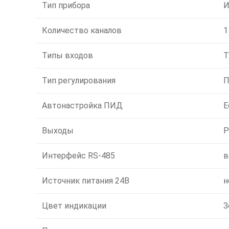
Тип прибора
И
Количество каналов
1
Типы входов
Т
Тип регулирования
П
Автонастройка ПИД
Е
Выходы
Р
Интерфейс RS-485
в
Источник питания 24В
н
Цвет индикации
З