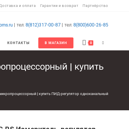
Доставка и оплата
Гарантии и возврат
Партнёрство
oms.ru
| тел:
8(812)317-00-87
| тел:
8(800)600-26-85
ПЕРЕКЛЮЧИТ
КОНТАКТЫ
В МАГАЗИН
0
ПОИСК
опроцессорный | купить
ПО
ВЕБ-
микропроцессорный | купить ПИД-регулятор одноканальный
САЙТУ