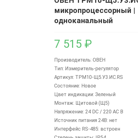
ОВЕН ТРМ10-Щ5.У3.ИС
микропроцессорный |
одноканальный
7 515
₽
Производитель: ОВЕН
Тип: Измеритель-регулятор
Артикул: ТРМ10-Щ5.У3.ИС.RS
Состояние: Новое
Цвет индикации: Зеленый
Монтаж: Щитовой (Щ5)
Напряжение: 24 DC / 220 AC В
Источник питания 24В: нет
Интерфейс RS-485: встроен
Степень защиты: IP54