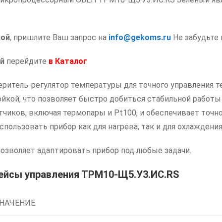
одноканальный
кой
, пришлите Ваш запрос на
info@gekoms.ru
Не забудьте 
й
перейдите
в
Каталог
ритель-регулятор температуры для точного управления т
кой, что позволяет быстро добиться стабильной работы 
тчиков, включая термопары и Pt100, и обеспечивает точн
ользовать прибор как для нагрева, так и для охлаждения
позволяет адаптировать прибор под любые задачи.
фейсы управления ТРМ10-Щ5.У3.ИС.RS
НАЧЕНИЕ