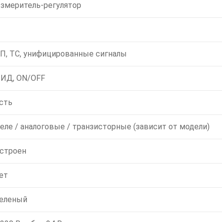
змеритель-регулятор
П, ТС, унифицированные сигналы
ИД, ON/OFF
сть
еле / аналоговые / транзисторные (зависит от модели)
строен
ет
еленый