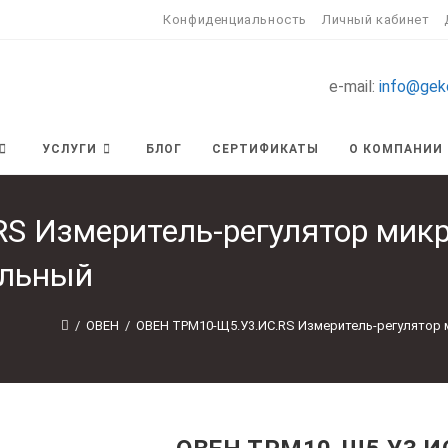
Конфиденциальность
Личный кабинет
e-mail:
info@gek
УСЛУГИ
БЛОГ
СЕРТИФИКАТЫ
О КОМПАНИИ
 Измеритель-регулятор микр
альный
/
ОВЕН
/
ОВЕН ТРМ10-Щ5.У3.ИС.RS Измеритель-регулятор 