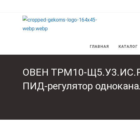
Перейти
к
содержимому
ГЛАВНАЯ
КАТАЛОГ
ОВЕН ТРМ10-Щ5.У3.ИС.RS
ПИД-регулятор однокан