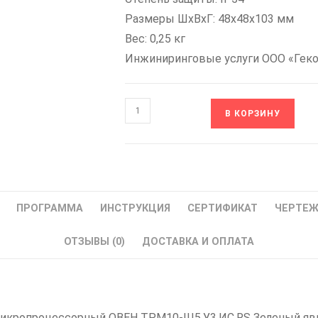
Размеры ШxВxГ: 48х48х103 мм
Вес: 0,25 кг
Инжиниринговые услуги ООО «Гек
Количество
В КОРЗИНУ
товара
ОВЕН
ТРМ10-
Щ5.У3.ИС.RS
Измеритель-
ПРОГРАММА
ИНСТРУКЦИЯ
СЕРТИФИКАТ
ЧЕРТЕ
регулятор
микропроцессорный
ОТЗЫВЫ (0)
ДОСТАВКА И ОПЛАТА
|
купить
ПИД-
регулятор
микропроцессорный ОВЕН ТРМ10-Щ5.У3.ИС.RS Зеленый явля