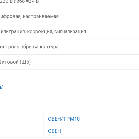
220 В либо =24 В
ифровая, настраиваемая
ильтрация, коррекция, сигнализация
онтроль обрыва контура
итовой (Щ5)
u/
ОВЕН/ТРМ10
ОВЕН