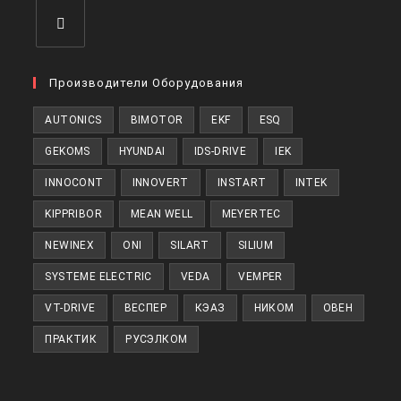
Откроется
в
Производители Оборудования
новой
AUTONICS
BIMOTOR
EKF
ESQ
вкладке
GEKOMS
HYUNDAI
IDS-DRIVE
IEK
INNOCONT
INNOVERT
INSTART
INTEK
KIPPRIBOR
MEAN WELL
MEYERTEC
NEWINEX
ONI
SILART
SILIUM
SYSTEME ELECTRIC
VEDA
VEMPER
VT-DRIVE
ВЕСПЕР
КЭАЗ
НИКОМ
ОВЕН
ПРАКТИК
РУСЭЛКОМ