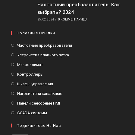
Частотный преобразователь. Как
выбрать? 2024
25.02.2024
/
0 КОММЕНТАРИЕВ
Полезные Ссылки
Откроется
Частотные преобразователи
в
Откроется
Устройства плавного пуска
новой
в
Откроется
Микроклимат
вкладке
новой
в
Откроется
Контроллеры
вкладке
новой
в
Откроется
Шкафы управления
вкладке
новой
в
Откроется
Нагреватели канальные
вкладке
новой
в
Откроется
Панели сенсорные HMI
вкладке
новой
в
Откроется
SCADA-системы
вкладке
новой
в
вкладке
Подпишитесь На Нас
новой
вкладке