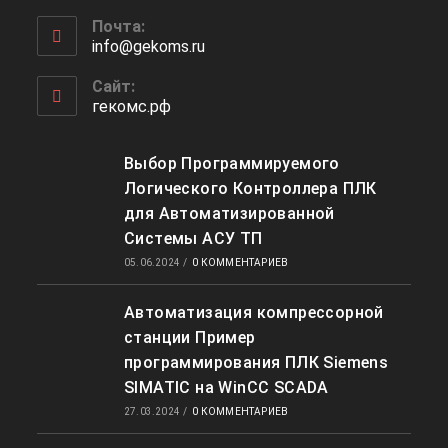
Откроется
приложении
Почта:
в
info@gekoms.ru
Откроется
вашем
в
приложении
вашем
Сайт:
приложении
гекомс.рф
Выбор Программируемого
Логического Контроллера ПЛК
для Автоматизированной
Системы АСУ ТП
05.06.2024
/
0 КОММЕНТАРИЕВ
Автоматизация компрессорной
станции Пример
программирования ПЛК Siemens
SIMATIC на WinCC SCADA
27.03.2024
/
0 КОММЕНТАРИЕВ