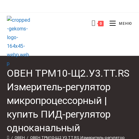
Перейти
к
содержимому
0
МЕНЮ
ОВЕН ТРМ10-Щ2.У3.ТТ.RS
Измеритель-регулятор
микропроцессорный |
купить ПИД-регулятор
одноканальный
/
ОВЕН
/
ОВЕН ТРМ10-Щ2.У3.ТТ.RS Измеритель-регулятор 