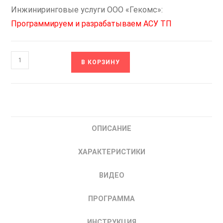
Инжиниринговые услуги ООО «Гекомс»:
Программируем и разрабатываем АСУ ТП
Количество
В КОРЗИНУ
товара
ОВЕН
ТРМ10-
Щ2.У3.ТТ.RS
Измеритель-
ОПИСАНИЕ
регулятор
микропроцессорный
ХАРАКТЕРИСТИКИ
|
купить
ВИДЕО
ПИД-
регулятор
ПРОГРАММА
одноканальный
ИНСТРУКЦИЯ