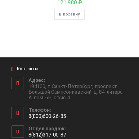
121 980
₽
В корзину
Контакты
Адрес:
194100, г. Санкт-Петербург, проспект
Большой Сампсониевский, д. 84, литера
А, пом. 6Н, офис 4
Телефон:
8(800)600-26-85
Откроется
Отдел продаж:
в
8(812)317-00-87
вашем