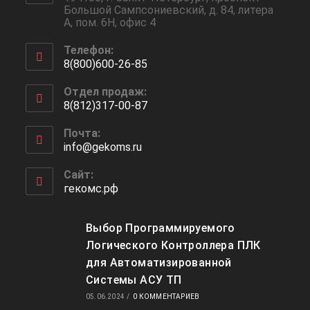
Большой Сампсониевский, д. 84, литера
А, пом. 6Н, офис 4
Телефон:
8(800)600-26-85
Откроется
Отдел продаж:
в
8(812)317-00-87
вашем
Откроется
приложении
Почта:
в
info@gekoms.ru
Откроется
вашем
в
приложении
вашем
Сайт:
приложении
гекомс.рф
Выбор Программируемого
Логического Контроллера ПЛК
для Автоматизированной
Системы АСУ ТП
05.06.2024
/
0 КОММЕНТАРИЕВ