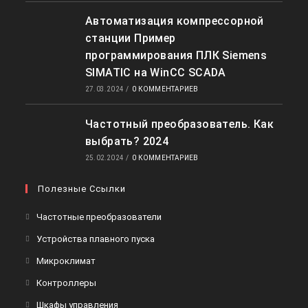
Автоматизация компрессорной
станции Пример
программирования ПЛК Siemens
SIMATIC на WinCC SCADA
27.03.2024
/
0 КОММЕНТАРИЕВ
Частотный преобразователь. Как
выбрать? 2024
25.02.2024
/
0 КОММЕНТАРИЕВ
Полезные Ссылки
Откроется
Частотные преобразователи
в
Откроется
Устройства плавного пуска
новой
в
Откроется
Микроклимат
вкладке
новой
в
Откроется
Контроллеры
вкладке
новой
в
Откроется
Шкафы управления