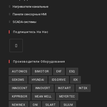
вкладке
новой
в
Откроется
Нагреватели канальные
вкладке
новой
в
Откроется
Панели сенсорные HMI
вкладке
новой
в
Откроется
SCADA-системы
вкладке
новой
в
вкладке
Подпишитесь На Нас
новой
вкладке
Откроется
в
Производители Оборудования
новой
AUTONICS
BIMOTOR
EKF
ESQ
вкладке
GEKOMS
HYUNDAI
IDS-DRIVE
IEK
INNOCONT
INNOVERT
INSTART
INTEK
KIPPRIBOR
MEAN WELL
MEYERTEC
NEWINEX
ONI
SILART
SILIUM