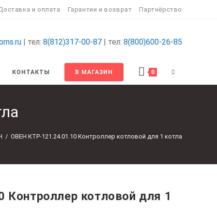
Доставка и оплата
Гарантии и возврат
Партнёрство
oms.ru
| тел:
8(812)317-00-87
| тел:
8(800)600-26-85
ПЕРЕКЛЮЧИТ
КОНТАКТЫ
В МАГАЗИН
0
ПОИСК
тла
ПО
Н
/
ОВЕН КТР-121.24.01.10 Контроллер котловой для 1 котла
ВЕБ-
САЙТУ
0 Контроллер котловой для 1