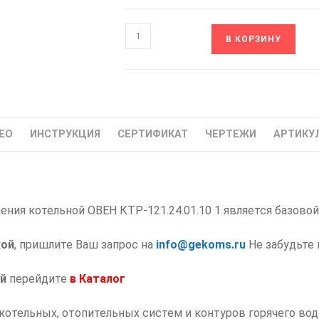
Количество
В КОРЗИНУ
товара
ОВЕН
КТР-121.24.01.10
Контроллер
котловой
ЕО
ИНСТРУКЦИЯ
СЕРТИФИКАТ
ЧЕРТЕЖИ
АРТИКУ
для
1
котла
ния котельной ОВЕН КТР-121.24.01.10 1 является базовой 
кой
, пришлите Ваш запрос на
info@gekoms.ru
Не забудьте 
й
перейдите
в
Каталог
отельных, отопительных систем и контуров горячего вод