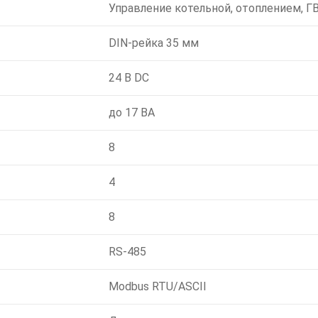
Управление котельной, отоплением, Г
DIN-рейка 35 мм
24 В DC
до 17 ВА
8
4
8
RS-485
Modbus RTU/ASCII