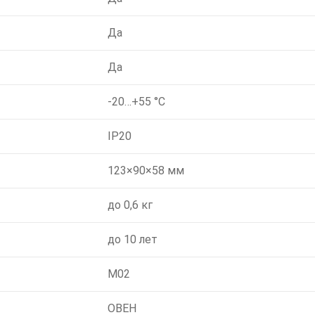
Да
Да
-20…+55 °C
IP20
123×90×58 мм
до 0,6 кг
до 10 лет
М02
ОВЕН