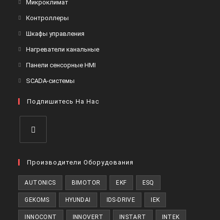
Откроется
Микроклимат
вкладке
новой
в
Откроется
Контроллеры
вкладке
новой
в
Откроется
Шкафы управления
вкладке
новой
в
Откроется
Нагреватели канальные
вкладке
новой
в
Откроется
Панели сенсорные HMI
вкладке
новой
в
Откроется
SCADA-системы
вкладке
новой
в
вкладке
Подпишитесь На Нас
новой
вкладке
Откроется
в
Производители Оборудования
новой
AUTONICS
BIMOTOR
EKF
ESQ
вкладке
GEKOMS
HYUNDAI
IDS-DRIVE
IEK
INNOCONT
INNOVERT
INSTART
INTEK