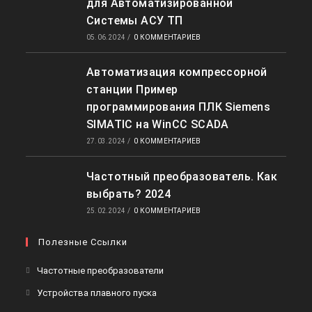
для Автоматизированной
Системы АСУ ТП
05.06.2024
/
0 КОММЕНТАРИЕВ
Автоматизация компрессорной
станции Пример
программирования ПЛК Siemens
SIMATIC на WinCC SCADA
27.03.2024
/
0 КОММЕНТАРИЕВ
Частотный преобразователь. Как
выбрать? 2024
25.02.2024
/
0 КОММЕНТАРИЕВ
Полезные Ссылки
Откроется
Частотные преобразователи
в
Откроется
Устройства плавного пуска
новой
в