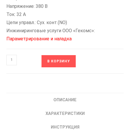
Напряжение: 380 В
Ток: 32 А
Цепи управл.: Сух. конт.(NO)
Инжиниринговые услуги ООО «Гекомс»:
Параметрирование и наладка
Количество
В КОРЗИНУ
товара
Н-400-
IP54-
3[2/
ПЧ/15-
ОПИСАНИЕ
NO]+ВПВ
НИКОМ
ХАРАКТЕРИСТИКИ
Шкаф
Управления
ИНСТРУКЦИЯ