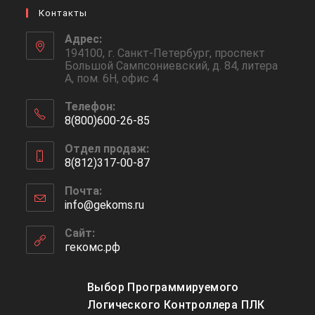
Контакты
Адрес:
194100, г. Санкт-Петербург, проспект
Большой Сампсониевский, д. 84, литера
А, пом. 6Н, офис 4
Телефон:
8(800)600-26-85
Откроется
Отдел продаж:
в
8(812)317-00-87
вашем
Откроется
приложении
Почта:
в
info@gekoms.ru
Откроется
вашем
в
приложении
вашем
Сайт:
приложении
гекомс.рф
Выбор Программируемого
Логического Контроллера ПЛК