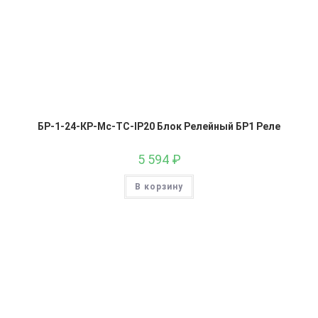
БР-1-24-КР-Мс-ТС-IP20 Блок Релейный БР1 Реле
5 594
₽
В корзину