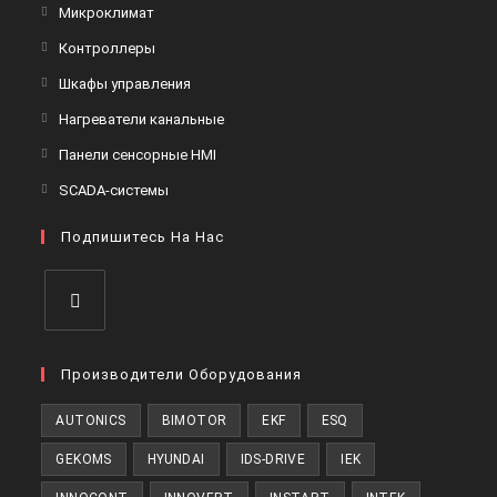
в
Откроется
Микроклимат
вкладке
новой
в
Откроется
Контроллеры
вкладке
новой
в
Откроется
Шкафы управления
вкладке
новой
в
Откроется
Нагреватели канальные
вкладке
новой
в
Откроется
Панели сенсорные HMI
вкладке
новой
в
Откроется
SCADA-системы
вкладке
новой
в
вкладке
Подпишитесь На Нас
новой
вкладке
Откроется
в
Производители Оборудования
новой
AUTONICS
BIMOTOR
EKF
ESQ
вкладке
GEKOMS
HYUNDAI
IDS-DRIVE
IEK