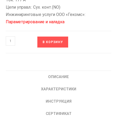
Цепи управл.: Сух. конт.(NO)
Инжиниринговые услуги ООО «Гекомс»:
Параметрирование и наладка
Количество
В КОРЗИНУ
товара
Н-400-
IP54-
2[1/400/6-
NO]-3[2/
ОПИСАНИЕ
ПЧ/90-
NO-
ХАРАКТЕРИСТИКИ
NO]
НИКОМ
ИНСТРУКЦИЯ
Шкаф
Управления
СЕРТИФИКАТ