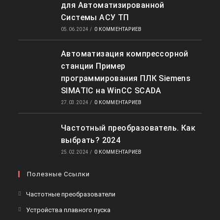
для Автоматизированной
Системы АСУ ТП
05.06.2024
/
0 КОММЕНТАРИЕВ
Автоматизация компрессорной
станции Пример
программирования ПЛК Siemens
SIMATIC на WinCC SCADA
27.03.2024
/
0 КОММЕНТАРИЕВ
Частотный преобразователь. Как
выбрать? 2024
25.02.2024
/
0 КОММЕНТАРИЕВ
Полезные Ссылки
Откроется
Частотные преобразователи
в
Откроется
Устройства плавного пуска
новой