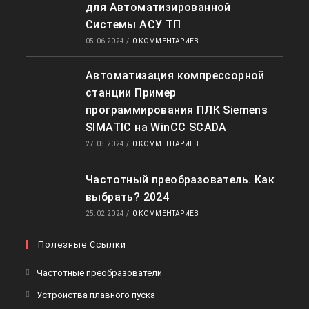
для Автоматизированной
Системы АСУ ТП
05.06.2024
/
0 КОММЕНТАРИЕВ
Автоматизация компрессорной
станции Пример
программирования ПЛК Siemens
SIMATIC на WinCC SCADA
27.03.2024
/
0 КОММЕНТАРИЕВ
Частотный преобразователь. Как
выбрать? 2024
25.02.2024
/
0 КОММЕНТАРИЕВ
Полезные Ссылки
Откроется
Частотные преобразователи
в
Откроется
Устройства плавного пуска
новой