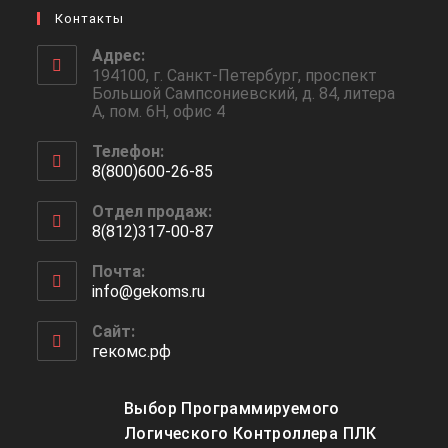
Контакты
Адрес:
194100, г. Санкт-Петербург, проспект
Большой Сампсониевский, д. 84, литера
А, пом. 6Н, офис 4
Телефон:
8(800)600-26-85
Откроется
Отдел продаж:
в
8(812)317-00-87
вашем
Откроется
приложении
Почта:
в
info@gekoms.ru
Откроется
вашем
в
приложении
вашем
Сайт:
приложении
гекомс.рф
Выбор Программируемого
Логического Контроллера ПЛК