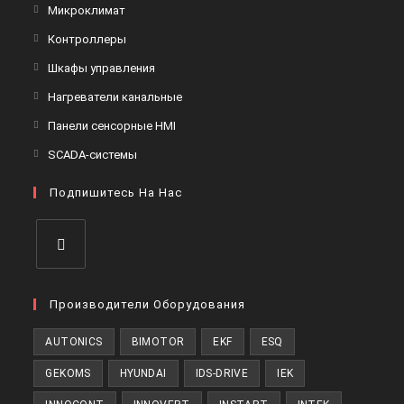
в
Откроется
Микроклимат
вкладке
новой
в
Откроется
Контроллеры
вкладке
новой
в
Откроется
Шкафы управления
вкладке
новой
в
Откроется
Нагреватели канальные
вкладке
новой
в
Откроется
Панели сенсорные HMI
вкладке
новой
в
Откроется
SCADA-системы
вкладке
новой
в
вкладке
Подпишитесь На Нас
новой
вкладке
Откроется
в
Производители Оборудования
новой
AUTONICS
BIMOTOR
EKF
ESQ
вкладке
GEKOMS
HYUNDAI
IDS-DRIVE
IEK