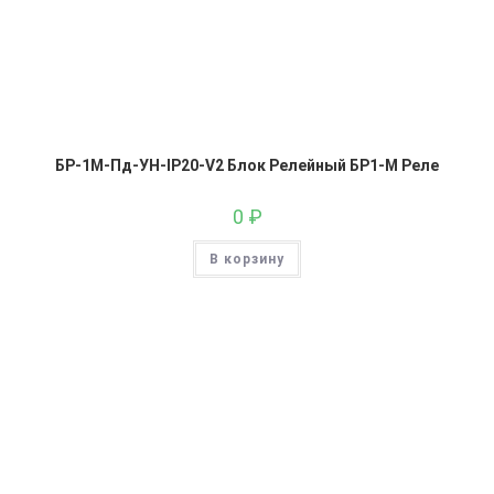
БР-1М-Пд-УН-IP20-V2 Блок Релейный БР1-М Реле
0
₽
В корзину