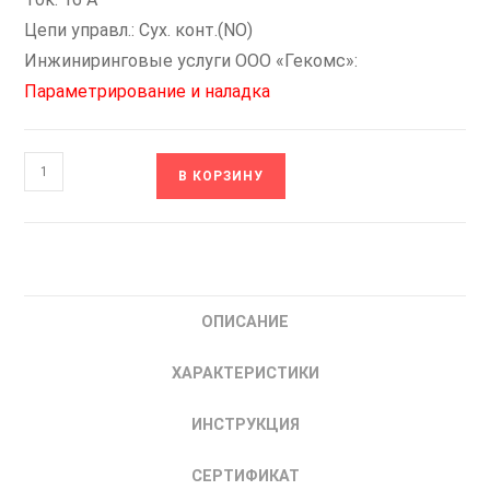
Цепи управл.: Сух. конт.(NO)
Инжиниринговые услуги ООО «Гекомс»:
Параметрирование и наладка
Количество
В КОРЗИНУ
товара
Н-400-
IP54-
2[1/400/6-
NO]-3[2/
ОПИСАНИЕ
ПЧ/7,5-
NO-
ХАРАКТЕРИСТИКИ
NO]
НИКОМ
ИНСТРУКЦИЯ
Шкаф
Управления
СЕРТИФИКАТ