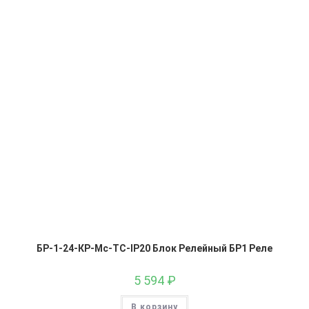
БР-1-24-КР-Мс-ТС-IP20 Блок Релейный БР1 Реле
5 594
₽
В корзину