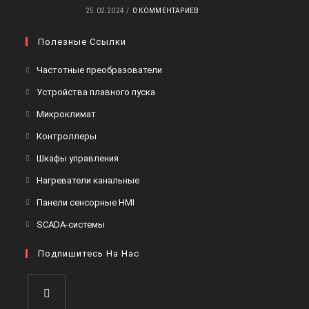
25.02.2024
/
0 КОММЕНТАРИЕВ
Полезные Ссылки
Откроется
Частотные преобразователи
в
Откроется
Устройства плавного пуска
новой
в
Откроется
Микроклимат
вкладке
новой
в
Откроется
Контроллеры
вкладке
новой
в
Откроется
Шкафы управления
вкладке
новой
в
Откроется
Нагреватели канальные
вкладке
новой
в
Откроется
Панели сенсорные HMI
вкладке
новой
в
Откроется
SCADA-системы
вкладке
новой
в
вкладке
Подпишитесь На Нас
новой
вкладке