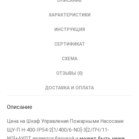
ОПИСАНИЕ
ПЧ/11-
NO]+АУПТ
ХАРАКТЕРИСТИКИ
НИКОМ
Шкаф
ИНСТРУКЦИЯ
Управления
Пожарным
СЕРТИФИКАТ
Насосом
ШУПН
СХЕМА
с
ПЧ
ОТЗЫВЫ (0)
ДОСТАВКА И ОПЛАТА
Описание
Цена на Шкаф Управления Пожарными Насосами
ЩУ-П Н-400-IP54-2[1/400/6-NO]-3[2/ПЧ/11-
NO]+АУПТ является базовой и
может быть ниже
,