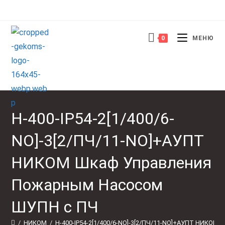
Перейти
к
содержимому
0
МЕНЮ
Н-400-IP54-2[1/400/6-
NO]-3[2/ПЧ/11-NO]+АУПТ
НИКОМ Шкаф Управления
Пожарным Насосом
ШУПН с ПЧ
/
НИКОМ
/
Н-400-IP54-2[1/400/6-NO]-3[2/ПЧ/11-NO]+АУПТ НИКОМ 