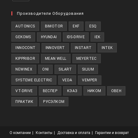
Откроется
в
Производители Оборудования
новой
AUTONICS
BIMOTOR
EKF
ESQ
вкладке
GEKOMS
HYUNDAI
IDS-DRIVE
IEK
INNOCONT
INNOVERT
INSTART
INTEK
KIPPRIBOR
MEAN WELL
MEYERTEC
NEWINEX
ONI
SILART
SILIUM
SYSTEME ELECTRIC
VEDA
VEMPER
VT-DRIVE
ВЕСПЕР
КЭАЗ
НИКОМ
ОВЕН
ПРАКТИК
РУСЭЛКОМ
О компании
Контакты
Доставка и оплата
Гарантии и возврат