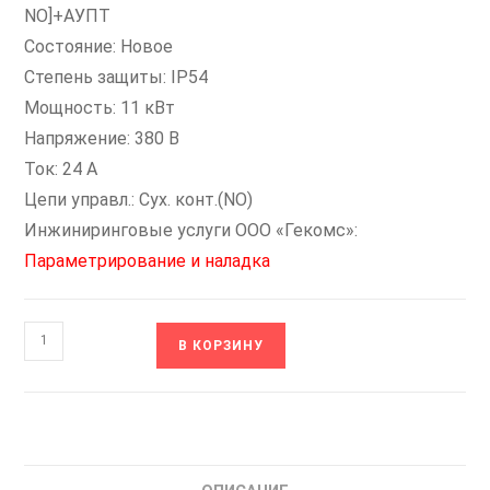
NO]+АУПТ
Состояние: Новое
Степень защиты: IP54
Мощность: 11 кВт
Напряжение: 380 В
Ток: 24 А
Цепи управл.: Сух. конт.(NO)
Инжиниринговые услуги ООО «Гекомс»:
Параметрирование и наладка
Количество
В КОРЗИНУ
товара
Н-400-
IP54-
2[1/400/6-
NO]-3[2/