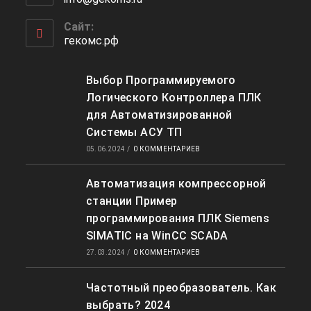
вашем
в
приложении
вашем
Сайт:
приложении
гекомс.рф
Выбор Программируемого
Логического Контроллера ПЛК
для Автоматизированной
Системы АСУ ТП
05.06.2024
/
0 КОММЕНТАРИЕВ
Автоматизация компрессорной
станции Пример
программирования ПЛК Siemens
SIMATIC на WinCC SCADA
27.03.2024
/
0 КОММЕНТАРИЕВ
Частотный преобразователь. Как
выбрать? 2024