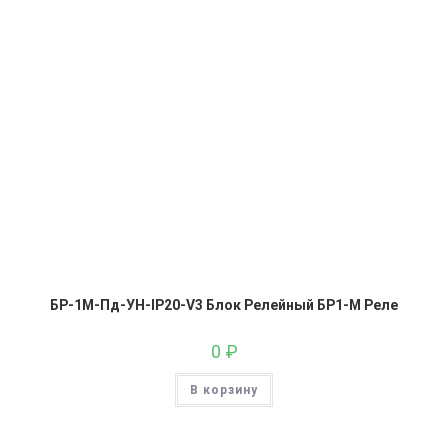
БР-1М-Пд-УН-IP20-V3 Блок Релейный БР1-М Реле
0
₽
В корзину