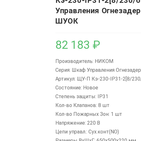
Кэ-230-IP31-2[8/230
Управления Огнезаде
ШУОК
82 183
₽
Производитель: НИКОМ
Серия: Шкаф Управления Огнезад
Артикул: ЩУ-П Кэ-230-IP31-2[8/23
Состояние: Новое
Степень защиты: IP31
Кол-во Клапанов: 8 шт
Кол-во Пожарных Зон: 1 шт
Напряжение: 220 В
Цепи управл.: Сух.конт(NO)
Размеры ВxШxГ: 650х500х220 мм