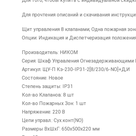
Для того, чтобы купить с индивидуальной скидк
Для прочтения описаний и скачивания инструкц
Щит управления 8 клапанами; Одна пожарная зона
Опции: Индикация и Диспетчеризация положения
Производитель: НИКОМ
Серия: Шкаф Управления Огнезадерживающими
Артикул: ЩУ-П Кэ-230-IP31-2[8/230/6-NO]+Д;И
Состояние: Новое
Степень защиты: IP31
Кол-во Клапанов: 8 шт
Кол-во Пожарных Зон: 1 шт
Напряжение: 220 В
Цепи управл.: Сух.конт(NO)
Размеры ВxШxГ: 650х500х220 мм