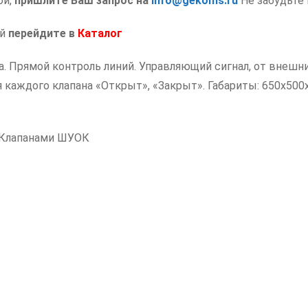
ой,
пришлите Ваш запрос на
info@gekoms.ru
Не забудьте 
ий
перейдите в
Каталог
. Прямой контроль линий. Управляющий сигнал, от внешних 
 каждого клапана «Открыт», «Закрыт». Габариты: 650х500
 Клапанами ШУОК