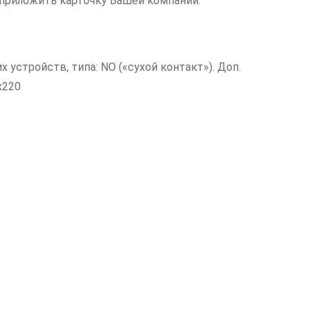
приложить карточку Вашей компании.
устройств, типа: NO («сухой контакт»). Доп.
х220