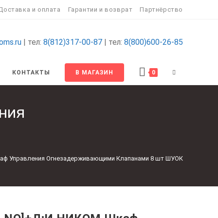
Доставка и оплата
Гарантии и возврат
Партнёрство
oms.ru
| тел:
8(812)317-00-87
| тел:
8(800)600-26-85
ПЕРЕКЛЮЧИТ
КОНТАКТЫ
В МАГАЗИН
0
ПОИСК
ния
ПО
ВЕБ-
Шкаф Управления Огнезадерживающими Клапанами 8 шт ШУОК
САЙТУ