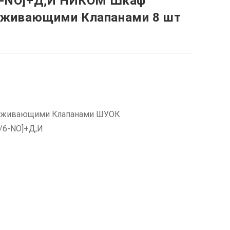
/6-NO]+Д;И НИКОМ Шкаф
рживающими Клапанами 8 шт
ерживающими Клапанами ШУОК
0/6-NO]+Д;И