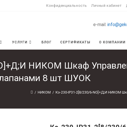
Конфиденциальность
Личный кабинет
e-mail:
info@gek
УСЛУГИ
БЛОГ
СЕРТИФИКАТЫ
О КОМПАНИИ
-NO]+Д;И НИКОМ Шкаф Управле
лапанами 8 шт ШУОК
/
НИКОМ
/
Кэ-230-IP31-2[8/230/6-NO]+Д;И НИКОМ 