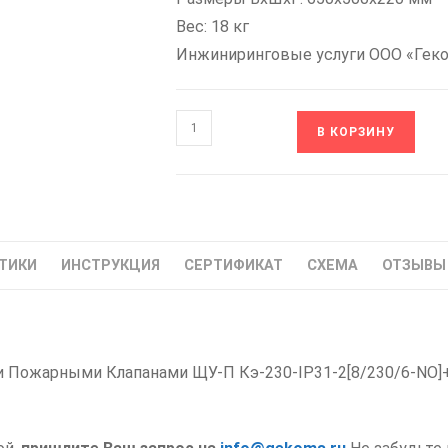
Вес: 18 кг
Инжиниринговые услуги ООО «Гек
Количество
В КОРЗИНУ
товара
Кэ-230-
IP31-
2[8/230/6-
NO]+Д;И
ТИКИ
ИНСТРУКЦИЯ
СЕРТИФИКАТ
СХЕМА
ОТЗЫВЫ 
НИКОМ
Шкаф
Управления
Огнезадерживающими
Пожарными Клапанами ЩУ-П Кэ-230-IP31-2[8/230/6-NO]+
Клапанами
8
шт
ШУОК