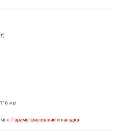
т)
x116 мм
омс»:
Параметрирование и наладка