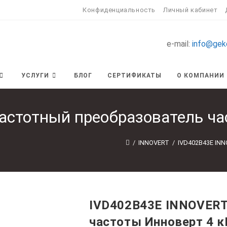
Конфиденциальность
Личный кабинет
e-mail:
info@gek
УСЛУГИ
БЛОГ
СЕРТИФИКАТЫ
О КОМПАНИИ
стотный преобразователь ча
/
INNOVERT
/
IVD402B43E IN
IVD402B43E INNOVERT
частоты Инноверт 4 к