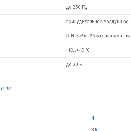
до 250 Гц
принудительное воздушное
DIN-рейка 35 мм или монтаж
-10…+40 °C
до 20 м
st.ru
/
4
8.6