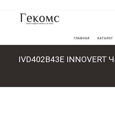
Перейти
к
содержимому
ГЛАВНАЯ
КАТАЛОГ
IVD402B43E INNOVERT Ча