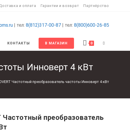
Доставка и оплата
Гарантии и возврат
Партнёрство
oms.ru
| тел:
8(812)317-00-87
| тел:
8(800)600-26-85
ПЕРЕКЛЮЧИТ
КОНТАКТЫ
В МАГАЗИН
0
ПОИСК
стоты Инноверт 4 кВт
ПО
NOVERT Частотный преобразователь частоты Инноверт 4 кВт
ВЕБ-
САЙТУ
 Частотный преобразователь
Вт