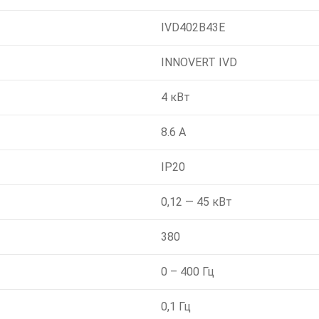
IVD402B43E
INNOVERT IVD
4 кВт
8.6 А
IP20
0,12 — 45 кВт
380
0 – 400 Гц
0,1 Гц