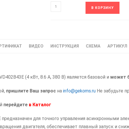
Количество
В КОРЗИНУ
товара
IVD402B43E
INNOVERT
Частотный
преобразователь
РТИФИКАТ
ВИДЕО
ИНСТРУКЦИЯ
СХЕМА
АРТИКУЛ
частоты
Инноверт
4
кВт
402B43E (4 кВт, 8.6 А, 380 В) является базовой и
может 
ой,
пришлите Ваш запрос
на
info@gekoms.ru
Не забудьте п
ий
перейдите
в
Каталог
E
предназначен для точного управления асинхронными эл
вращения двигателя, обеспечивает плавный запуск и сни