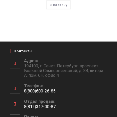
В корзину
Контакты
Адрес:
194100, г. Санкт-Петербург, проспект
Большой Сампсониевский, д. 84, литера
А, пом. 6Н, офис 4
Телефон:
8(800)600-26-85
Откроется
Отдел продаж:
в
8(812)317-00-87
вашем
Откроется
приложении