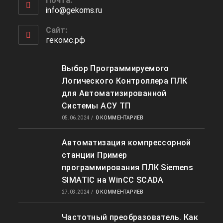
Почта:
в
info@gekoms.ru
Откроется
вашем
в
приложении
вашем
Сайт:
приложении
гекомс.рф
Выбор Программируемого
Логического Контроллера ПЛК
для Автоматизированной
Системы АСУ ТП
05.06.2024
/
0 КОММЕНТАРИЕВ
Автоматизация компрессорной
станции Пример
программирования ПЛК Siemens
SIMATIC на WinCC SCADA
27.03.2024
/
0 КОММЕНТАРИЕВ
Частотный преобразователь. Как