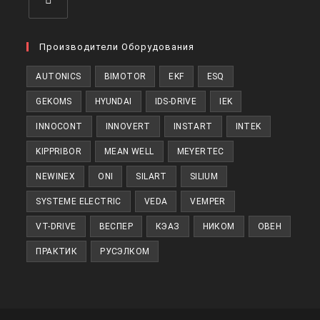
Откроется
в
Производители Оборудования
новой
AUTONICS
BIMOTOR
EKF
ESQ
вкладке
GEKOMS
HYUNDAI
IDS-DRIVE
IEK
INNOCONT
INNOVERT
INSTART
INTEK
KIPPRIBOR
MEAN WELL
MEYERTEC
NEWINEX
ONI
SILART
SILIUM
SYSTEME ELECTRIC
VEDA
VEMPER
VT-DRIVE
ВЕСПЕР
КЭАЗ
НИКОМ
ОВЕН
ПРАКТИК
РУСЭЛКОМ