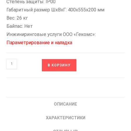
Степень защиты: IP00
Габаритный размер ШxВxГ: 400х555х200 мм
Вес: 26 кг
Байпас: Нет
Инжиниринговые услуги ООО «Гекомс»:
Параметрирование и наладка
Количество
В КОРЗИНУ
товара
FWI-
SS3-
400
VT-
ОПИСАНИЕ
Drive
Устройство
ХАРАКТЕРИСТИКИ
плавного
пуска