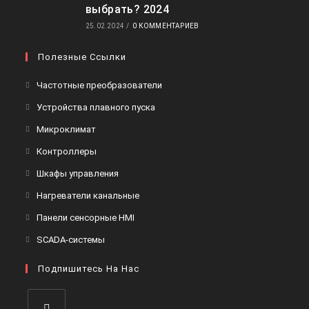
выбрать? 2024
25.02.2024
/
0 КОММЕНТАРИЕВ
Полезные Ссылки
Откроется
Частотные преобразователи
в
Откроется
Устройства плавного пуска
новой
в
Откроется
Микроклимат
вкладке
новой
в
Откроется
Контроллеры
вкладке
новой
в
Откроется
Шкафы управления
вкладке
новой
в
Откроется
Нагреватели канальные
вкладке
новой
в
Откроется
Панели сенсорные HMI
вкладке
новой
в
Откроется
SCADA-системы
вкладке
новой
в
вкладке
Подпишитесь На Нас
новой
вкладке