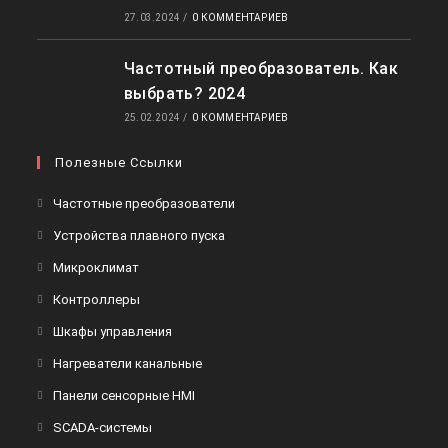
27.03.2024
/
0 КОММЕНТАРИЕВ
Частотный преобразователь. Как
выбрать? 2024
25.02.2024
/
0 КОММЕНТАРИЕВ
Полезные Ссылки
Откроется
Частотные преобразователи
в
Откроется
Устройства плавного пуска
новой
в
Откроется
Микроклимат
вкладке
новой
в
Откроется
Контроллеры
вкладке
новой
в
Откроется
Шкафы управления
вкладке
новой
в
Откроется
Нагреватели канальные
вкладке
новой
в
Откроется
Панели сенсорные HMI
вкладке
новой
в
Откроется
SCADA-системы
вкладке
новой