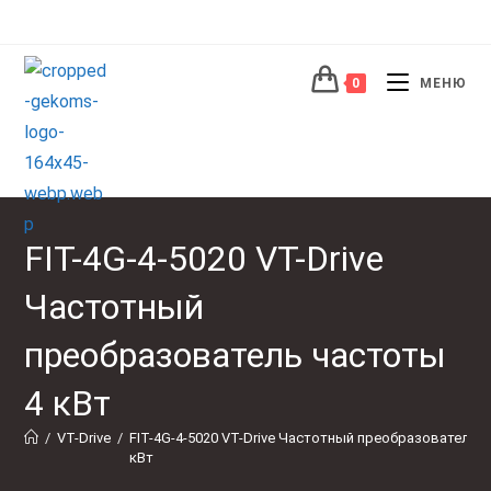
Перейти
к
содержимому
0
МЕНЮ
FIT-4G-4-5020 VT-Drive
Частотный
преобразователь частоты
4 кВт
/
VT-Drive
/
FIT-4G-4-5020 VT-Drive Частотный преобразователь ч
кВт