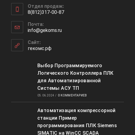
Откроется
Отдел продаж:
в
8(812)317-00-87
вашем
Откроется
приложении
Почта:
в
info@gekoms.ru
Откроется
вашем
в
приложении
вашем
Сайт:
приложении
гекомс.рф
Выбор Программируемого
Логического Контроллера ПЛК
для Автоматизированной
Системы АСУ ТП
05.06.2024
/
0 КОММЕНТАРИЕВ
Автоматизация компрессорной
станции Пример
программирования ПЛК Siemens
SIMATIC на WinCC SCADA