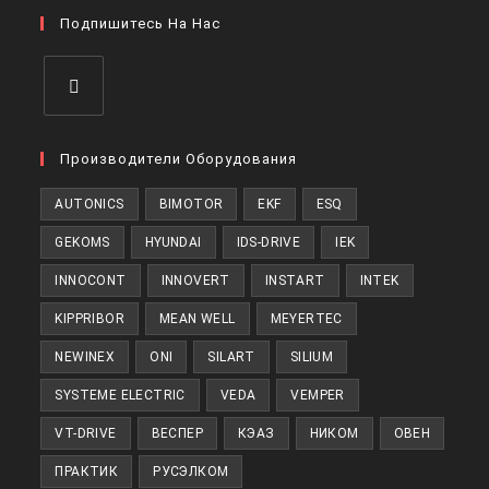
в
вкладке
Подпишитесь На Нас
новой
вкладке
Откроется
в
Производители Оборудования
новой
AUTONICS
BIMOTOR
EKF
ESQ
вкладке
GEKOMS
HYUNDAI
IDS-DRIVE
IEK
INNOCONT
INNOVERT
INSTART
INTEK
KIPPRIBOR
MEAN WELL
MEYERTEC
NEWINEX
ONI
SILART
SILIUM
SYSTEME ELECTRIC
VEDA
VEMPER
VT-DRIVE
ВЕСПЕР
КЭАЗ
НИКОМ
ОВЕН
ПРАКТИК
РУСЭЛКОМ