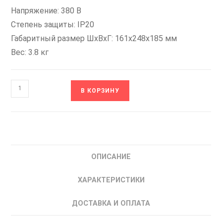
Напряжение: 380 В
Степень защиты: IP20
Габаритный размер ШхВхГ: 161x248x185 мм
Вес: 3.8 кг
Количество
В КОРЗИНУ
товара
FIT-
4G-
4-
5020
ОПИСАНИЕ
VT-
Drive
ХАРАКТЕРИСТИКИ
Частотный
преобразователь
ДОСТАВКА И ОПЛАТА
частоты
4