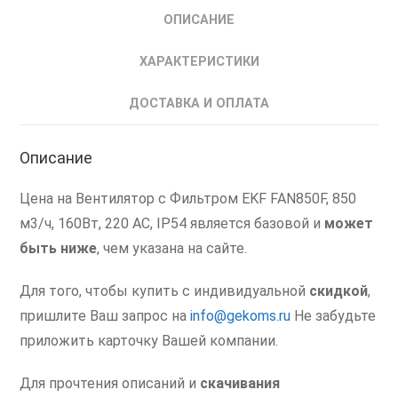
с
ОПИСАНИЕ
Фильтром
IP54
ХАРАКТЕРИСТИКИ
850
м3/
ДОСТАВКА И ОПЛАТА
ч
Описание
Цена на Вентилятор с Фильтром EKF FAN850F, 850
м3/ч, 160Вт, 220 AC, IP54 является базовой и
может
быть ниже
, чем указана на сайте.
Для того, чтобы купить с индивидуальной
скидкой
,
пришлите Ваш запрос на
info@gekoms.ru
Не забудьте
приложить карточку Вашей компании.
Для прочтения описаний и
скачивания