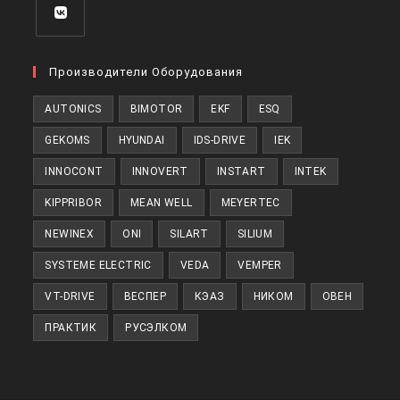
Откроется
в
Производители Оборудования
новой
AUTONICS
BIMOTOR
EKF
ESQ
вкладке
GEKOMS
HYUNDAI
IDS-DRIVE
IEK
INNOCONT
INNOVERT
INSTART
INTEK
KIPPRIBOR
MEAN WELL
MEYERTEC
NEWINEX
ONI
SILART
SILIUM
SYSTEME ELECTRIC
VEDA
VEMPER
VT-DRIVE
ВЕСПЕР
КЭАЗ
НИКОМ
ОВЕН
ПРАКТИК
РУСЭЛКОМ