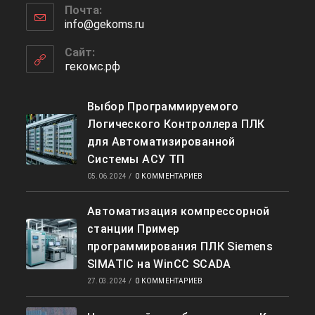
приложении
Почта:
в
info@gekoms.ru
Откроется
вашем
в
приложении
вашем
Сайт:
приложении
гекомс.рф
Выбор Программируемого
Логического Контроллера ПЛК
для Автоматизированной
Системы АСУ ТП
05.06.2024
/
0 КОММЕНТАРИЕВ
Автоматизация компрессорной
станции Пример
программирования ПЛК Siemens
SIMATIC на WinCC SCADA
27.03.2024
/
0 КОММЕНТАРИЕВ