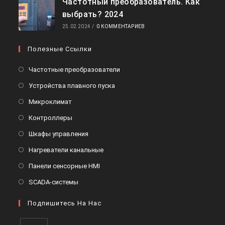
Частотный преобразователь. Как
выбрать? 2024
25.02.2024
/
0 КОММЕНТАРИЕВ
Полезные Ссылки
Откроется
Частотные преобразователи
в
Откроется
Устройства плавного пуска
новой
в
Откроется
Микроклимат
вкладке
новой
в
Откроется
Контроллеры
вкладке
новой
в
Откроется
Шкафы управления
вкладке
новой
в
Откроется
Нагреватели канальные
вкладке
новой
в
Откроется
Панели сенсорные HMI
вкладке
новой
в
Откроется
SCADA-системы
вкладке
новой
в
вкладке
Подпишитесь На Нас
новой
вкладке