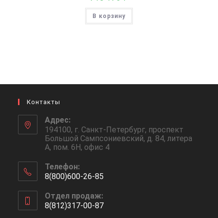
В корзину
Контакты
Адрес:
194100, г. Санкт-Петербург, проспект
Большой Сампсониевский, д. 84, литера
А, пом. 6Н, офис 4
Телефон:
8(800)600-26-85
Откроется
Отдел продаж:
в
8(812)317-00-87
вашем
Откроется