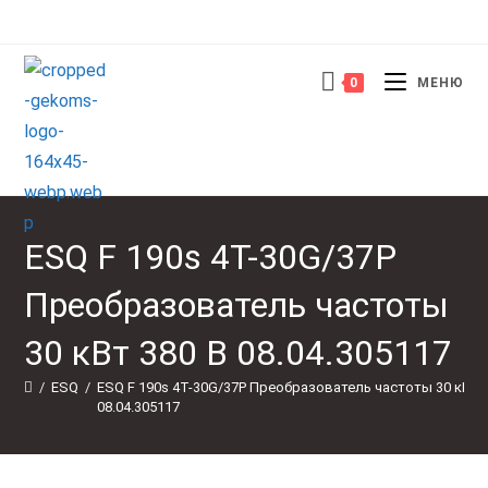
Перейти
к
содержимому
0
МЕНЮ
ESQ F 190s 4T-30G/37P
Преобразователь частоты
30 кВт 380 В 08.04.305117
/
ESQ
/
ESQ F 190s 4T-30G/37P Преобразователь частоты 30 кВт 3
08.04.305117