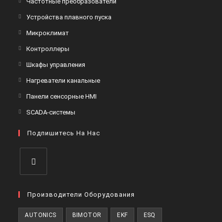
Частотные преобразователи
в
Откроется
Устройства плавного пуска
новой
в
Откроется
Микроклимат
вкладке
новой
в
Откроется
Контроллеры
вкладке
новой
в
Откроется
Шкафы управления
вкладке
новой
в
Откроется
Нагреватели канальные
вкладке
новой
в
Откроется
Панели сенсорные HMI
вкладке
новой
в
Откроется
SCADA-системы
вкладке
новой
в
вкладке
Подпишитесь На Нас
новой
вкладке
Откроется
в
Производители Оборудования
новой
AUTONICS
BIMOTOR
EKF
ESQ
вкладке