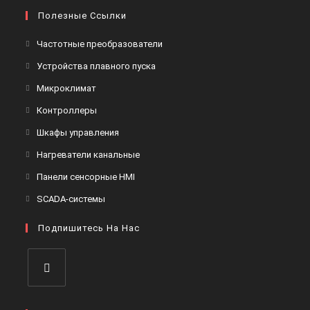
Полезные Ссылки
Откроется
Частотные преобразователи
в
Откроется
Устройства плавного пуска
новой
в
Откроется
Микроклимат
вкладке
новой
в
Откроется
Контроллеры
вкладке
новой
в
Откроется
Шкафы управления
вкладке
новой
в
Откроется
Нагреватели канальные
вкладке
новой
в
Откроется
Панели сенсорные HMI
вкладке
новой
в
Откроется
SCADA-системы
вкладке
новой
в
вкладке
Подпишитесь На Нас
новой
вкладке
Откроется