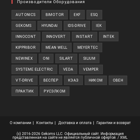
в
Производители Оборудования
новой
AUTONICS
BIMOTOR
EKF
ESQ
вкладке
GEKOMS
HYUNDAI
IDS-DRIVE
IEK
INNOCONT
INNOVERT
INSTART
INTEK
KIPPRIBOR
MEAN WELL
MEYERTEC
NEWINEX
ONI
SILART
SILIUM
SYSTEME ELECTRIC
VEDA
VEMPER
VT-DRIVE
ВЕСПЕР
КЭАЗ
НИКОМ
ОВЕН
ПРАКТИК
РУСЭЛКОМ
О компании
Контакты
Доставка и оплата
Гарантии и возврат
(с) 2016-2026 Gekoms LLC. Официальный сайт. Информация
представленная на сайте не является публичной офертой. /
XML