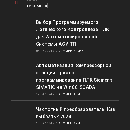
приложении
гекомс.рф
Выбор Программируемого
Логического Контроллера ПЛК
для Автоматизированной
Системы АСУ ТП
05.06.2024
/
0 КОММЕНТАРИЕВ
Автоматизация компрессорной
станции Пример
программирования ПЛК Siemens
SIMATIC на WinCC SCADA
27.03.2024
/
0 КОММЕНТАРИЕВ
Частотный преобразователь. Как
выбрать? 2024
25.02.2024
/
0 КОММЕНТАРИЕВ