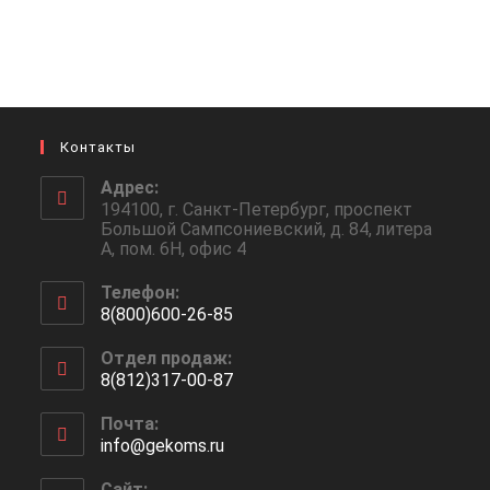
Контакты
Адрес:
194100, г. Санкт-Петербург, проспект
Большой Сампсониевский, д. 84, литера
А, пом. 6Н, офис 4
Телефон:
8(800)600-26-85
Откроется
Отдел продаж:
в
8(812)317-00-87
вашем
Откроется
приложении
Почта:
в
info@gekoms.ru
Откроется
вашем
в
приложении
вашем
Сайт: